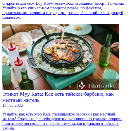
Откройте для себя Loy Kaew, освежающий ледяной десерт Таиланда.
Узнайте о его уникальном процессе резьбы по фруктам,
пропитывании сиропом и традиции, стоящей за этой охлаждающей
сладостью.
Этикет Муу Ката: Как есть тайское барбекю, как
местный житель
11 Feb 2026
Узнайте, как есть Moo Kata (таиландское барбекю) как местный
житель! Откройте для себя аутентичные советы по гриллю, секреты
приготовления соусов и правила этикета для идеального тайского
ужина.