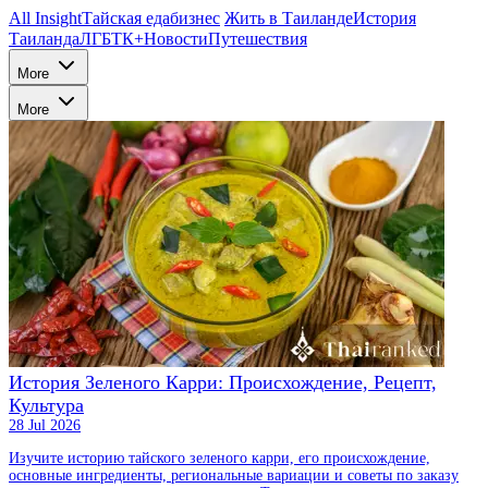
All Insight
Тайская еда
бизнес
Жить в Таиланде
История
Таиланда
ЛГБТК+
Новости
Путешествия
More
More
История Зеленого Карри: Происхождение, Рецепт,
Культура
28 Jul 2026
Изучите историю тайского зеленого карри, его происхождение,
основные ингредиенты, региональные вариации и советы по заказу