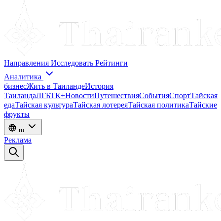
Направления
Исследовать
Рейтинги
Аналитика
бизнес
Жить в Таиланде
История
Таиланда
ЛГБТК+
Новости
Путешествия
События
Спорт
Тайская
еда
Тайская культура
Тайская лотерея
Тайская политика
Тайские
фрукты
ru
Реклама