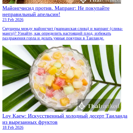
Майонгчисид против. Мапранг: Не покупайте
неправильный апельсин!
23 Feb 2026
Смущены между майонгчит (марианская слива) и мапранг (слива-
манго)? Узнайте, как определить настоящий плод, избежать
раздражения горла и делать умные покупки в Таиланде.
Loy Kaew: Искусственный холодный десерт Таиланда
из вырезанных фруктов
18 Feb 2026