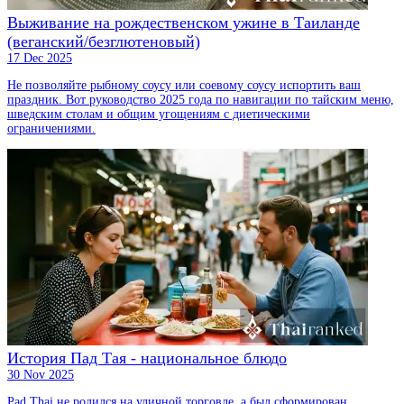
Выживание на рождественском ужине в Таиланде
(веганский/безглютеновый)
17 Dec 2025
Не позволяйте рыбному соусу или соевому соусу испортить ваш
праздник. Вот руководство 2025 года по навигации по тайским меню,
шведским столам и общим угощениям с диетическими
ограничениями.
История Пад Тая - национальное блюдо
30 Nov 2025
Pad Thai не родился на уличной торговле, а был сформирован