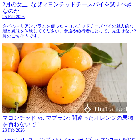
2月の女王: なぜマヨンチッドチーズパイを試すべき
なのか
25 Feb 2026
タイのマリアンプラムを使ったマヨンチッドチーズパイの魅力的な
層と風味を体験してください。食通や旅行者にとって、見逃せない2
月のごちそうです。
マヨンチッド vs. マプラン: 間違ったオレンジの果物
を買わないで！
23 Feb 2026
mayongchid（マリアンプラム）とmaprang（プラムマンゴー）を混同