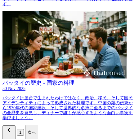
す。
パッタイの歴史 - 国家の料理
30 Nov 2025
パッタイは屋台で生まれたわけではなく、政治、移民、そして国民
アイデンティティによって形成された料理です。中国の麺の伝統か
ら1930年代の国家建設、そして世界的な名声に至るまでのパッタイ
の全歴史を発見し、ディナーで誰もが感心するような面白い事実を
学びましょう。
1
次へ