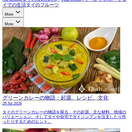
イでの生活
タイのフルーツ
More
More
グリーンカレーの物語：起源、レシピ、文化
28 Jul 2026
タイのグリーンカレーの物語を探る、その起源、主な材料、地域の
バリエーション、そしてタイや自宅でガイソンプンを注文したり作
ったりするためのヒント。