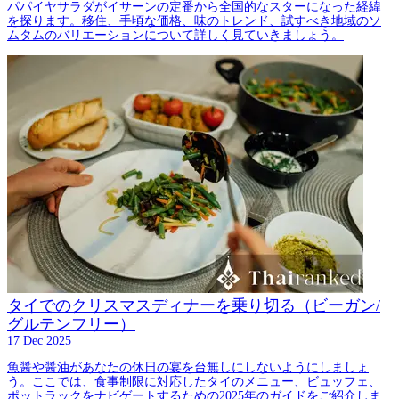
パパイヤサラダがイサーンの定番から全国的なスターになった経緯
を探ります。移住、手頃な価格、味のトレンド、試すべき地域のソ
ムタムのバリエーションについて詳しく見ていきましょう。
タイでのクリスマスディナーを乗り切る（ビーガン/
グルテンフリー）
17 Dec 2025
魚醤や醤油があなたの休日の宴を台無しにしないようにしましょ
う。ここでは、食事制限に対応したタイのメニュー、ビュッフェ、
ポットラックをナビゲートするための2025年のガイドをご紹介しま