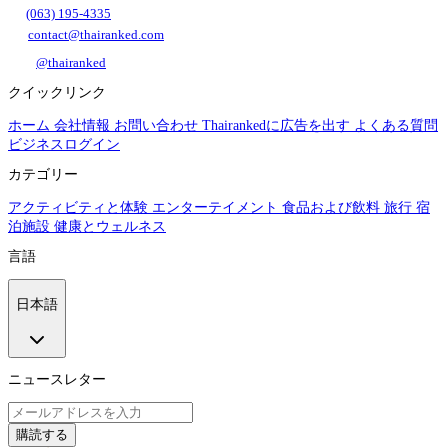
(063) 195-4335
contact@thairanked.com
@thairanked
クイックリンク
ホーム
会社情報
お問い合わせ
Thairankedに広告を出す
よくある質問
ビジネスログイン
カテゴリー
アクティビティと体験
エンターテイメント
食品および飲料
旅行
宿
泊施設
健康とウェルネス
言語
日本語
ニュースレター
購読する