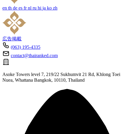
en
th
de
es
fr
nl
ru
hi
ja
ko
zh
広告掲載
(063) 195-4335
contact@thairanked.com
Asoke Towers level 7, 219/22 Sukhumvit 21 Rd, Khlong Toei
Nuea, Whattana Bangkok, 10110, Thailand