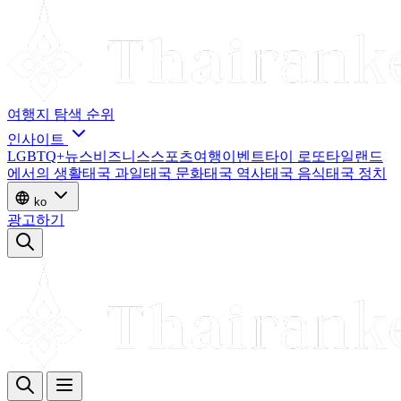
여행지
탐색
순위
인사이트
LGBTQ+
뉴스
비즈니스
스포츠
여행
이벤트
타이 로또
타일랜드
에서의 생활
태국 과일
태국 문화
태국 역사
태국 음식
태국 정치
ko
광고하기