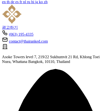
en
th
de
es
fr
nl
ru
hi
ja
ko
zh
광고하기
(063) 195-4335
contact@thairanked.com
Asoke Towers level 7, 219/22 Sukhumvit 21 Rd, Khlong Toei
Nuea, Whattana Bangkok, 10110, Thailand