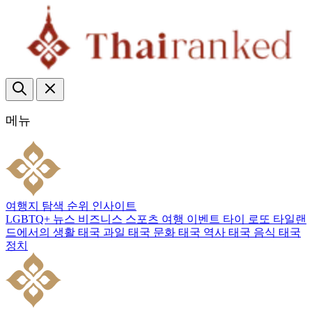
메뉴
여행지
탐색
순위
인사이트
LGBTQ+
뉴스
비즈니스
스포츠
여행
이벤트
타이 로또
타일랜
드에서의 생활
태국 과일
태국 문화
태국 역사
태국 음식
태국
정치