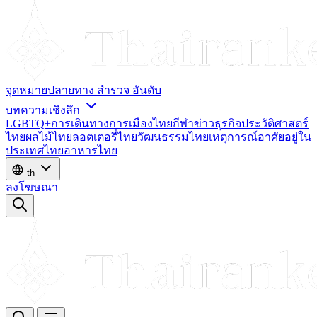
จุดหมายปลายทาง
สำรวจ
อันดับ
บทความเชิงลึก
LGBTQ+
การเดินทาง
การเมืองไทย
กีฬา
ข่าว
ธุรกิจ
ประวัติศาสตร์
ไทย
ผลไม้ไทย
ลอตเตอรี่ไทย
วัฒนธรรมไทย
เหตุการณ์
อาศัยอยู่ใน
ประเทศไทย
อาหารไทย
th
ลงโฆษณา