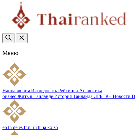
Меню
Направления
Исследовать
Рейтинги
Аналитика
бизнес
Жить в Таиланде
История Таиланда
ЛГБТК+
Новости
П
en
th
de
es
fr
nl
ru
hi
ja
ko
zh