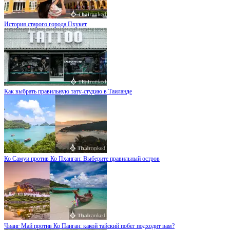
История старого города Пхукет
Как выбрать правильную тату-студию в Таиланде
Ко Самуи против Ко Пханган: Выберите правильный остров
Чианг Май против Ко Панган: какой тайский побег подходит вам?