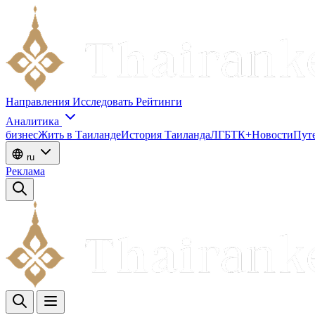
Направления
Исследовать
Рейтинги
Аналитика
бизнес
Жить в Таиланде
История Таиланда
ЛГБТК+
Новости
Пут
ru
Реклама