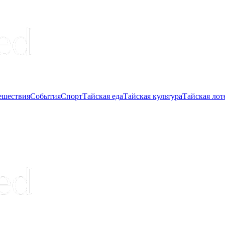
ешествия
События
Спорт
Тайская еда
Тайская культура
Тайская лот