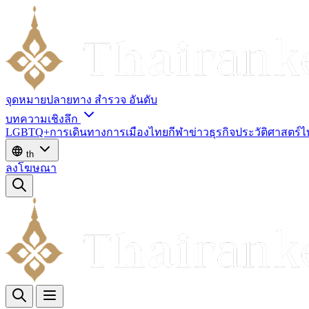
จุดหมายปลายทาง
สำรวจ
อันดับ
บทความเชิงลึก
LGBTQ+
การเดินทาง
การเมืองไทย
กีฬา
ข่าว
ธุรกิจ
ประวัติศาสตร์
th
ลงโฆษณา