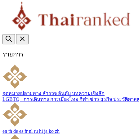
รายการ
จุดหมายปลายทาง
สำรวจ
อันดับ
บทความเชิงลึก
LGBTQ+
การเดินทาง
การเมืองไทย
กีฬา
ข่าว
ธุรกิจ
ประวัติศาส
en
th
de
es
fr
nl
ru
hi
ja
ko
zh