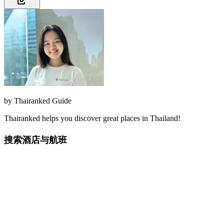
by
Thairanked Guide
Thairanked helps you discover great places in Thailand!
搜索酒店与航班