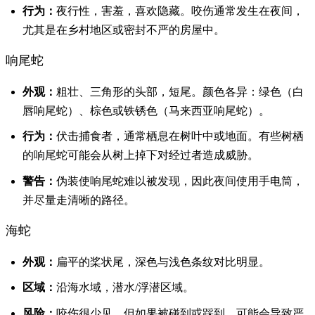
行为：
夜行性，害羞，喜欢隐藏。咬伤通常发生在夜间，
尤其是在乡村地区或密封不严的房屋中。
响尾蛇
外观：
粗壮、三角形的头部，短尾。颜色各异：绿色（白
唇响尾蛇）、棕色或铁锈色（马来西亚响尾蛇）。
行为：
伏击捕食者，通常栖息在树叶中或地面。有些树栖
的响尾蛇可能会从树上掉下对经过者造成威胁。
警告：
伪装使响尾蛇难以被发现，因此夜间使用手电筒，
并尽量走清晰的路径。
海蛇
外观：
扁平的桨状尾，深色与浅色条纹对比明显。
区域：
沿海水域，潜水/浮潜区域。
风险：
咬伤很少见，但如果被碰到或踩到，可能会导致严