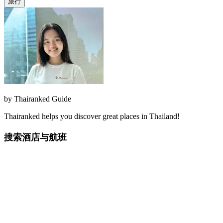
旅行
by
Thairanked Guide
Thairanked helps you discover great places in Thailand!
搜索酒店与航班