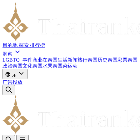
目的地
探索
排行榜
洞察
LGBTQ+
事件
商业
在泰国生活
新闻
旅行
泰国历史
泰国彩票
泰国
政治
泰国文化
泰国水果
泰国菜
运动
zh
广告投放