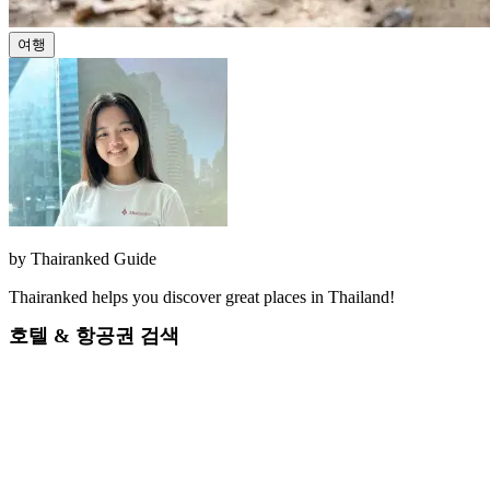
여행
by
Thairanked Guide
Thairanked helps you discover great places in Thailand!
호텔 & 항공권 검색