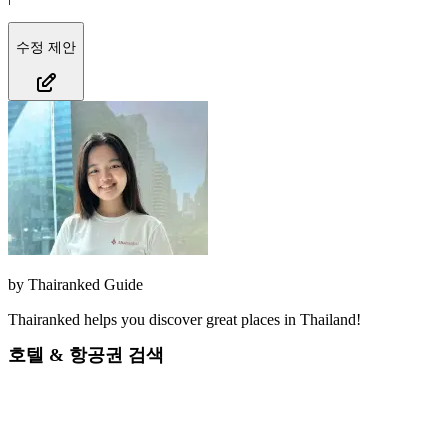
수정 제안
by
Thairanked Guide
Thairanked helps you discover great places in Thailand!
호텔 & 항공권 검색