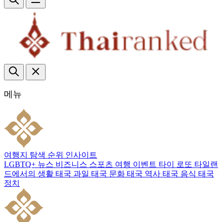
메뉴
여행지
탐색
순위
인사이트
LGBTQ+
뉴스
비즈니스
스포츠
여행
이벤트
타이 로또
타일랜
드에서의 생활
태국 과일
태국 문화
태국 역사
태국 음식
태국
정치