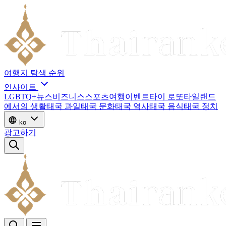
여행지
탐색
순위
인사이트
LGBTQ+
뉴스
비즈니스
스포츠
여행
이벤트
타이 로또
타일랜드
에서의 생활
태국 과일
태국 문화
태국 역사
태국 음식
태국 정치
ko
광고하기