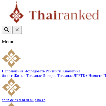
Меню
Направления
Исследовать
Рейтинги
Аналитика
бизнес
Жить в Таиланде
История Таиланда
ЛГБТК+
Новости
П
en
th
de
es
fr
nl
ru
hi
ja
ko
zh