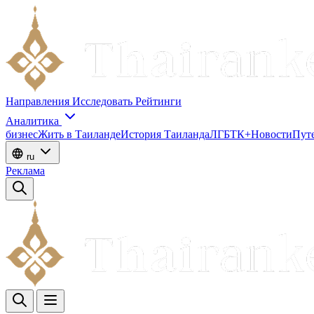
Направления
Исследовать
Рейтинги
Аналитика
бизнес
Жить в Таиланде
История Таиланда
ЛГБТК+
Новости
Пут
ru
Реклама