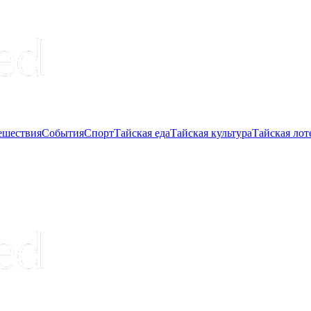
ешествия
События
Спорт
Тайская еда
Тайская культура
Тайская лот