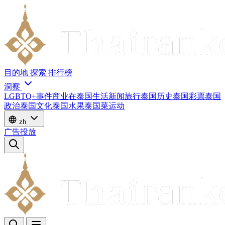
目的地
探索
排行榜
洞察
LGBTQ+
事件
商业
在泰国生活
新闻
旅行
泰国历史
泰国彩票
泰国
政治
泰国文化
泰国水果
泰国菜
运动
zh
广告投放