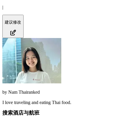
|
建议修改
by
Nam Thairanked
I love traveling and eating Thai food.
搜索酒店与航班