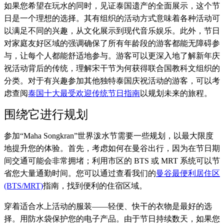
如果您希望在玩水的同时，见证泰国遗产的全面展示，这个节
日是一个理想的选择。其有组织的活动方式意味着各种活动可
以满足不同的兴趣，从文化展示到现代音乐娱乐。此外，节日
对家庭友好区域的强调确保了所有年龄段的游客都能无障碍参
与，让每个人都能舒适地参与。游客可以更深入地了解新年庆
祝活动背后的传统，理解宋干节为何获得联合国教科文组织的
分类。对于有兴趣参加其他独特泰国庆祝活动的游客，可以考
虑查阅
泰国十大最受欢迎传统节日指南
以规划未来的旅程。
围绕它进行规划
参加“Maha Songkran”世界泼水节需要一些规划，以最大限度
地提升您的体验。首先，考虑如何在曼谷出行，因为在节日期
间交通可能会非常拥堵；利用市区的 BTS 或 MRT 系统可以节
省您大量通勤时间。您可以通过查看我们的
曼谷最便利居住区
(BTS/MRT)
指南，找到便利的住宿区域。
穿着适合水上活动的服装——轻便、快干的衣物是最好的选
择。用防水袋保护您的电子产品。由于节日持续数天，如果您