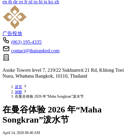
en
th
de
es
fr
nl
ru
hi
ja
ko
zh
广告投放
(063) 195-4335
contact@thairanked.com
Asoke Towers level 7, 219/22 Sukhumvit 21 Rd, Khlong Toei
Nuea, Whattana Bangkok, 10110, Thailand
首页
洞察
在曼谷体验 2026 年“Maha Songkran”泼水节
在曼谷体验 2026 年“Maha
Songkran”泼水节
April 14, 2026 06:46 AM