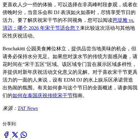
更喜欢人少一些的体验，可以选择在非高峰时段参观，或者在
傍晚时分，当音乐会和 DJ 表演如火如荼时，尽情享受节日的
活力。要了解庆祝宋干节的不同视角，您可以阅读
芭堤雅 vs.
清迈：哪个 2026 年宋干节适合您？
来比较这次活动与其他地
区性庆祝活动。
Benchakitti 公园美食摊位林立，提供品尝当地美味的机会，但
请务必保持水分充足。如果您对泼水节的传统方面感兴趣，请
花时间在“宋干五区”区域。该区域专门旨在展示区域多样性，
并提供对新年庆祝活动文化意义的见解。对于喜欢宋干节更具
活力的一面的人来说，设有 EDM DJ 的水上娱乐区承诺营造
出热闹的氛围。有关如何参与这个节日的全面概述，请参阅我
们的
如何在泰国庆祝传统宋干节
指南。
来源：
TAT News
分享到: