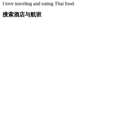
I love traveling and eating Thai food.
搜索酒店与航班