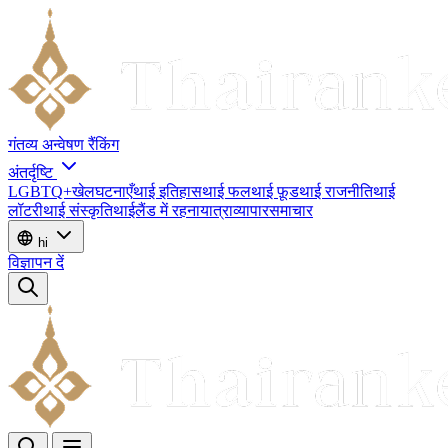
गंतव्य
अन्वेषण
रैंकिंग
अंतर्दृष्टि
LGBTQ+
खेल
घटनाएँ
थाई इतिहास
थाई फल
थाई फ़ूड
थाई राजनीति
थाई
लॉटरी
थाई संस्कृति
थाईलैंड में रहना
यात्रा
व्यापार
समाचार
hi
विज्ञापन दें