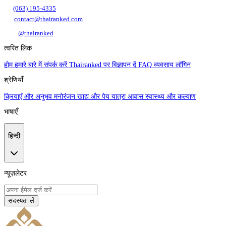
(063) 195-4335
contact@thairanked.com
@thairanked
त्वरित लिंक
होम
हमारे बारे में
संपर्क करें
Thairanked पर विज्ञापन दें
FAQ
व्यवसाय लॉगिन
श्रेणियाँ
क्रियाएँ और अनुभव
मनोरंजन
खाद्य और पेय
यात्रा
आवास
स्वास्थ्य और कल्याण
भाषाएँ
हिन्दी
न्यूज़लेटर
सदस्यता लें