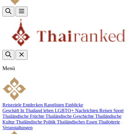
Menü
Reiseziele
Entdecken
Ranglisten
Einblicke
Geschäft
In Thailand leben
LGBTQ+
Nachrichten
Reisen
Sport
Thailändische Früchte
Thailändische Geschichte
Thailändische
Kultur
Thailändische Politik
Thailändisches Essen
Thailotterie
Veranstaltungen