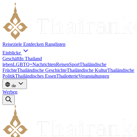
Reiseziele
Entdecken
Ranglisten
Einblicke
Geschäft
In Thailand
leben
LGBTQ+
Nachrichten
Reisen
Sport
Thailändische
Früchte
Thailändische Geschichte
Thailändische Kultur
Thailändische
Politik
Thailändisches Essen
Thailotterie
Veranstaltungen
de
Werben