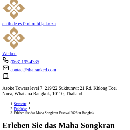
en
th
de
es
fr
nl
ru
hi
ja
ko
zh
Werben
(063) 195-4335
contact@thairanked.com
Asoke Towers level 7, 219/22 Sukhumvit 21 Rd, Khlong Toei
Nuea, Whattana Bangkok, 10110, Thailand
Startseite
Einblicke
Erleben Sie das Maha Songkran Festival 2026 in Bangkok
Erleben Sie das Maha Songkran