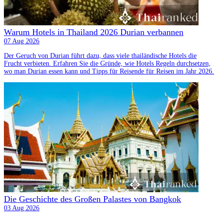
Warum Hotels in Thailand 2026 Durian verbannen
07 Aug 2026
Der Geruch von Durian führt dazu, dass viele thailändische Hotels die
Frucht verbieten. Erfahren Sie die Gründe, wie Hotels Regeln durchsetzen,
wo man Durian essen kann und Tipps für Reisende für Reisen im Jahr 2026.
Die Geschichte des Großen Palastes von Bangkok
03 Aug 2026