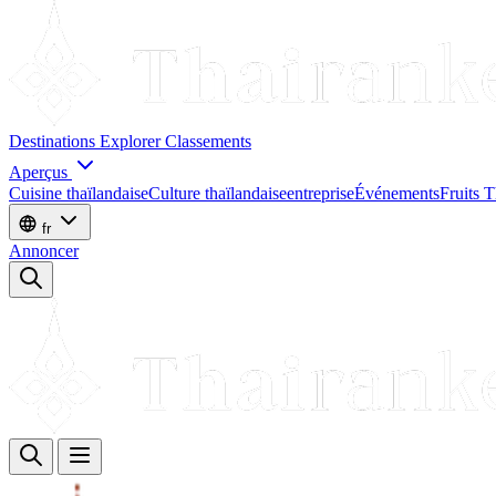
Destinations
Explorer
Classements
Aperçus
Cuisine thaïlandaise
Culture thaïlandaise
entreprise
Événements
Fruits T
fr
Annoncer