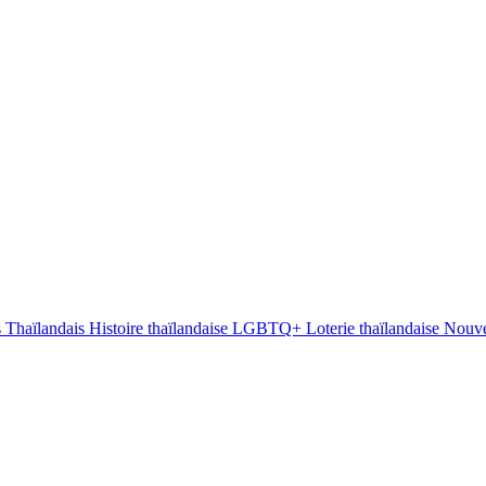
s Thaïlandais
Histoire thaïlandaise
LGBTQ+
Loterie thaïlandaise
Nouve