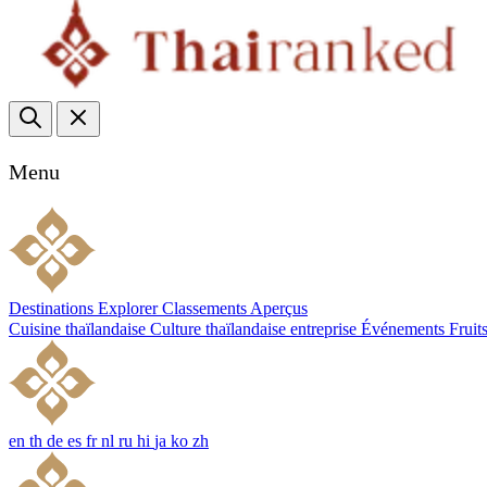
Menu
Destinations
Explorer
Classements
Aperçus
Cuisine thaïlandaise
Culture thaïlandaise
entreprise
Événements
Fruit
en
th
de
es
fr
nl
ru
hi
ja
ko
zh