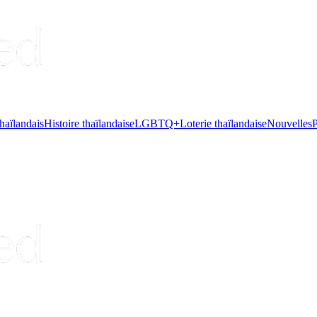
haïlandais
Histoire thaïlandaise
LGBTQ+
Loterie thaïlandaise
Nouvelles
P