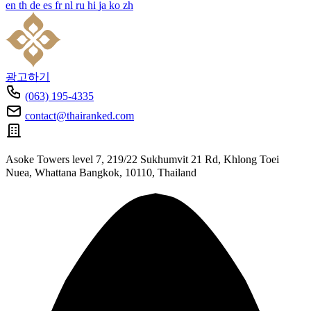
en
th
de
es
fr
nl
ru
hi
ja
ko
zh
광고하기
(063) 195-4335
contact@thairanked.com
Asoke Towers level 7, 219/22 Sukhumvit 21 Rd, Khlong Toei
Nuea, Whattana Bangkok, 10110, Thailand