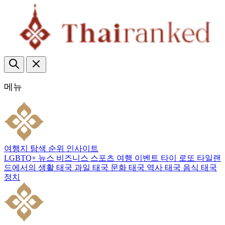
메뉴
여행지
탐색
순위
인사이트
LGBTQ+
뉴스
비즈니스
스포츠
여행
이벤트
타이 로또
타일랜
드에서의 생활
태국 과일
태국 문화
태국 역사
태국 음식
태국
정치