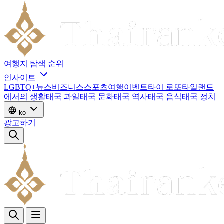
여행지
탐색
순위
인사이트
LGBTQ+
뉴스
비즈니스
스포츠
여행
이벤트
타이 로또
타일랜드
에서의 생활
태국 과일
태국 문화
태국 역사
태국 음식
태국 정치
ko
광고하기