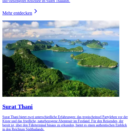
und vielseitigsten Reiseziele im Süden Thailands.
Mehr entdecken
Surat Thani
Surat Thani bietet zwei unterschiedliche Erfahrungen: das tropischeinsel Partyleben vor der
Küste und das friedliche, naturbezogene Abenteuer im Festland. Für den Reisenden, der
bereit ist, über den Fährterminal hinaus zu erkunden, bietet es einen authentischen Einblick
in den Reichtum Südthailands.