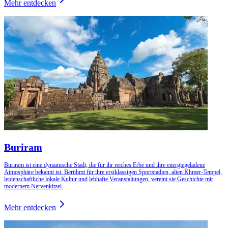
Mehr entdecken
Buriram
Buriram ist eine dynamische Stadt, die für ihr reiches Erbe und ihre energiegeladene
Atmosphäre bekannt ist. Berühmt für ihre erstklassigen Sportstadien, alten Khmer-Tempel,
leidenschaftliche lokale Kultur und lebhafte Veranstaltungen, vereint sie Geschichte mit
modernem Nervenkitzel.
Mehr entdecken