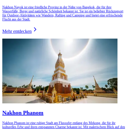
Nakhon Nayok ist eine friedliche Provinz in der Nähe von Bangkok, die für ihre
Wasserfälle, Berge und natürliche Schönheit bekannt ist. Sie ist ein beliebter Rückzugsort
für Outdoor-Aktivitäten wie Wandern, Rafting und Camping und bietet eine erfrischende
Flucht aus der Stadt.
Mehr entdecken
Nakhon Phanom
Nakhon Phanom ist eine ruhige Stadt am Flussufer entlang des Mekong, die für ihr
kulturelles Erbe und ihren entspannten Charme bekannt ist. Mit malerischem Blick auf den