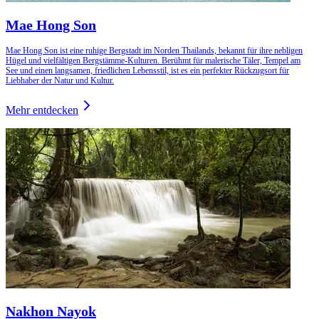
Mae Hong Son
Mae Hong Son ist eine ruhige Bergstadt im Norden Thailands, bekannt für ihre nebligen
Hügel und vielfältigen Bergstämme-Kulturen. Berühmt für malerische Täler, Tempel am
See und einen langsamen, friedlichen Lebensstil, ist es ein perfekter Rückzugsort für
Liebhaber der Natur und Kultur.
Mehr entdecken
Nakhon Nayok