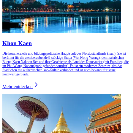
Khon Kaen
Die kommerzielle und bildungspolitische Hauptstadt des Nordostthailands (Isan). Sie ist
berühmt für die atemberaubende 9-stöckige Stupa (Wat Nong Waeng), den malerischen
Bueng Kaen Nakhon See und ihre Geschichte als Land der Dinosaurier (mit Fossilien, die
im Phu Wiang Nationalpark gefunden wurden). Es ist ein modernes Zentrum, das das
Stadtleben mit authentischer Isan-Kultur verbindet und ist auch bekannt für seine
hochwertige Seide.
Mehr entdecken