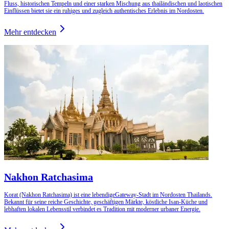
Fluss, historischen Tempeln und einer starken Mischung aus thailändischen und laotischen
Einflüssen bietet sie ein ruhiges und zugleich authentisches Erlebnis im Nordosten.
Mehr entdecken
Nakhon Ratchasima
Korat (Nakhon Ratchasima) ist eine lebendigeGateway-Stadt im Nordosten Thailands.
Bekannt für seine reiche Geschichte, geschäftigen Märkte, köstliche Isan-Küche und
lebhaften lokalen Lebensstil verbindet es Tradition mit moderner urbaner Energie.