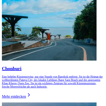
Chonburi
Eine beliebte Küstenprovinz, nur eine Stunde von Bangkok entfernt. Sie ist die Heimat der
weltberühmten Pattaya City, des lokalen Lieblings Bang Saen Beach und des angesagten
Khao Kheow Open Zoo. Sie ist ein wichtiges Zentrum für sowohl Küstentourismus,
frische Meeresfrüchte als auch Industrie.
Mehr entdecken