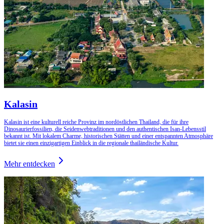
Kalasin
Kalasin ist eine kulturell reiche Provinz im nordöstlichen Thailand, die für ihre
Dinosaurierfossilien, die Seidenwebtraditionen und den authentischen Isan-Lebensstil
bekannt ist. Mit lokalem Charme, historischen Stätten und einer entspannten Atmosphäre
bietet sie einen einzigartigen Einblick in die regionale thailändische Kultur.
Mehr entdecken