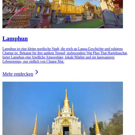
Lamphun
Lamphun ist eine kleine nordische Stadt, die reich an Lanna-Geschichte und ruhigem
Charme ist. Bekannt für ihre antiken Tempel, insbesondere Wat Phra That Hariphunchai,
bietet Lamphun eine friedliche Atmosphäre, lokale Märkte und ein langsameres
Lebenstempo, nur südlich von Chiang Mai.
Mehr entdecken