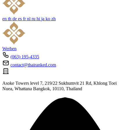
en
th
de
es
fr
nl
ru
hi
ja
ko
zh
Werben
(063) 195-4335
contact@thairanked.com
Asoke Towers level 7, 219/22 Sukhumvit 21 Rd, Khlong Toei
Nuea, Whattana Bangkok, 10110, Thailand