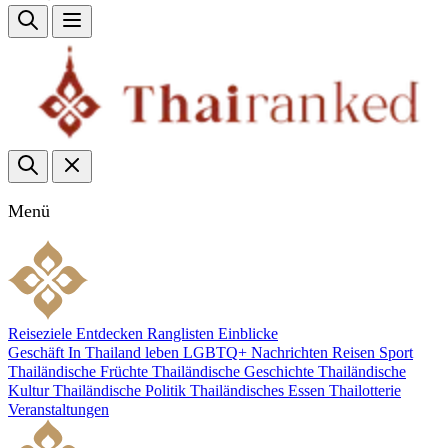
Menü
Reiseziele
Entdecken
Ranglisten
Einblicke
Geschäft
In Thailand leben
LGBTQ+
Nachrichten
Reisen
Sport
Thailändische Früchte
Thailändische Geschichte
Thailändische
Kultur
Thailändische Politik
Thailändisches Essen
Thailotterie
Veranstaltungen