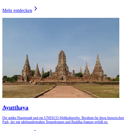
Mehr entdecken
Ayutthaya
Die antike Hauptstadt und ein UNESCO-Weltkulturerbe. Berühmt für ihren historischen
Park, der mit jahrhundertealten Tempelruinen und Buddha-Statuen gefüllt ist.