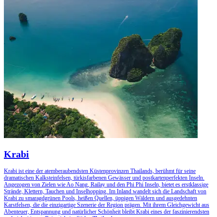
Krabi
Krabi ist eine der atemberaubendsten Küstenprovinzen Thailands, berühmt für seine
dramatischen Kalksteinfelsen, türkisfarbenen Gewässer und postkartenperfekten Inseln.
Angezogen von Zielen wie Ao Nang, Railay und den Phi Phi Inseln, bietet es erstklassige
Strände, Klettern, Tauchen und Inselhopping. Im Inland wandelt sich die Landschaft von
Krabi zu smaragdgrünen Pools, heißen Quellen, üppigen Wäldern und ausgedehnten
Karstfelsen, die die einzigartige Szenerie der Region prägen. Mit ihrem Gleichgewicht aus
Abenteuer, Entspannung und natürlicher Schönheit bleibt Krabi eines der faszinierendsten