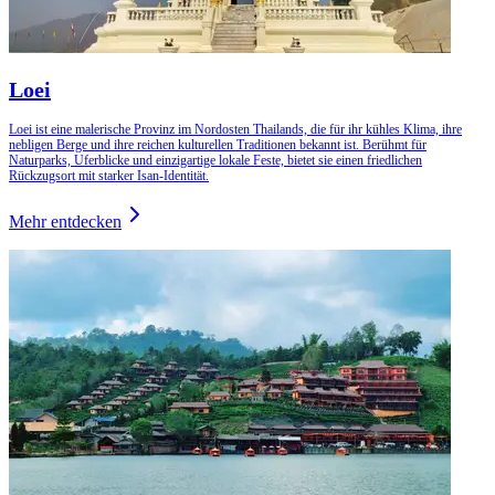
Loei
Loei ist eine malerische Provinz im Nordosten Thailands, die für ihr kühles Klima, ihre
nebligen Berge und ihre reichen kulturellen Traditionen bekannt ist. Berühmt für
Naturparks, Uferblicke und einzigartige lokale Feste, bietet sie einen friedlichen
Rückzugsort mit starker Isan-Identität.
Mehr entdecken