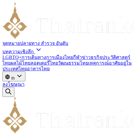
จุดหมายปลายทาง
สำรวจ
อันดับ
บทความเชิงลึก
LGBTQ+
การเดินทาง
การเมืองไทย
กีฬา
ข่าว
ธุรกิจ
ประวัติศาสตร์
ไทย
ผลไม้ไทย
ลอตเตอรี่ไทย
วัฒนธรรมไทย
เหตุการณ์
อาศัยอยู่ใน
ประเทศไทย
อาหารไทย
th
ลงโฆษณา