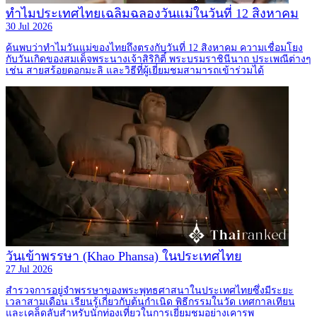
ทำไมประเทศไทยเฉลิมฉลองวันแม่ในวันที่ 12 สิงหาคม
30 Jul 2026
ค้นพบว่าทำไมวันแม่ของไทยถึงตรงกับวันที่ 12 สิงหาคม ความเชื่อมโยง
กับวันเกิดของสมเด็จพระนางเจ้าสิริกิติ์ พระบรมราชินีนาถ ประเพณีต่างๆ
เช่น สายสร้อยดอกมะลิ และวิธีที่ผู้เยี่ยมชมสามารถเข้าร่วมได้
วันเข้าพรรษา (Khao Phansa) ในประเทศไทย
27 Jul 2026
สำรวจการอยู่จำพรรษาของพระพุทธศาสนาในประเทศไทยซึ่งมีระยะ
เวลาสามเดือน เรียนรู้เกี่ยวกับต้นกำเนิด พิธีกรรมในวัด เทศกาลเทียน
และเคล็ดลับสำหรับนักท่องเที่ยวในการเยี่ยมชมอย่างเคารพ