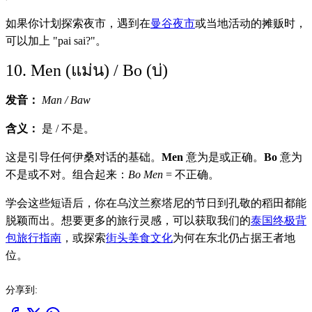
如果你计划探索夜市，遇到在
曼谷夜市
或当地活动的摊贩时，
可以加上 "pai sai?"。
10. Men (แม่น) / Bo (บ่)
发音：
Man / Baw
含义：
是 / 不是。
这是引导任何伊桑对话的基础。
Men
意为是或正确。
Bo
意为
不是或不对。组合起来：
Bo Men
= 不正确。
学会这些短语后，你在乌汶兰察塔尼的节日到孔敬的稻田都能
脱颖而出。想要更多的旅行灵感，可以获取我们的
泰国终极背
包旅行指南
，或探索
街头美食文化
为何在东北仍占据王者地
位。
分享到: