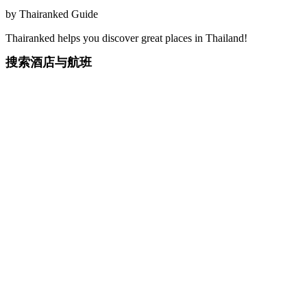
by
Thairanked Guide
Thairanked helps you discover great places in Thailand!
搜索酒店与航班