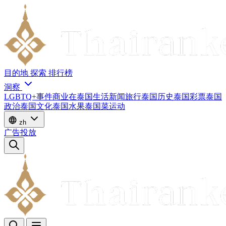
目的地
探索
排行榜
洞察
LGBTQ+
事件
商业
在泰国生活
新闻
旅行
泰国历史
泰国彩票
泰国
政治
泰国文化
泰国水果
泰国菜
运动
zh
广告投放