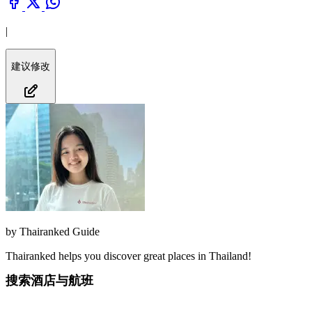
|
建议修改
by
Thairanked Guide
Thairanked helps you discover great places in Thailand!
搜索酒店与航班