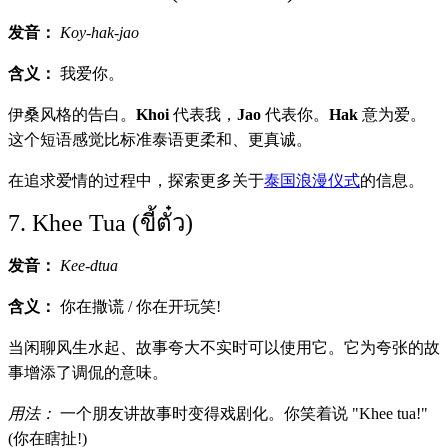
发音：
Koy-hak-jao
含义：
我爱你。
伊桑风格的告白。
Khoi
代表我，
Jao
代表你。
Hak
意为爱。
这个短语感觉比标准泰语更柔和、更真诚。
在追求爱情的过程中，探索更多关于
泰国浪漫仪式
的信息。
7. Khee Tua (ขี้ตั๋ว)
发音：
Kee-dtua
含义：
你在撒谎 / 你在开玩笑!
当闲聊风生水起、故事夸大不实时可以使用它。它为夸张的故
事增添了调侃的意味。
用法：
一个朋友讲故事时变得戏剧化。你笑着说 "Khee tua!"
(你在瞎扯!)