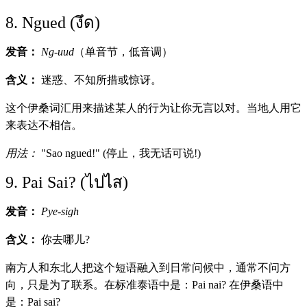
8. Ngued (งึด)
发音：
Ng-uud
（单音节，低音调）
含义：
迷惑、不知所措或惊讶。
这个伊桑词汇用来描述某人的行为让你无言以对。当地人用它
来表达不相信。
用法：
"Sao ngued!" (停止，我无话可说!)
9. Pai Sai? (ไปไส)
发音：
Pye-sigh
含义：
你去哪儿?
南方人和东北人把这个短语融入到日常问候中，通常不问方
向，只是为了联系。在标准泰语中是：Pai nai? 在伊桑语中
是：Pai sai?