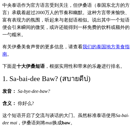
中央泰语作为官方语言受到关注，但伊桑语（泰国东北方的方
言）承载着超过2000万人的节奏和幽默。这种方言带来愉快、
富有表现力的氛围，听起来与老挝语相似。说出其中一个短语
便会引来瞬间的微笑，或许还能得到一杯免费的饮料或额外的
一勺糯米。
有关伊桑美食声誉的更多信息，请查看
我们的泰国地方美食指
南
。
下面是
十大伊桑短语
，根据实用性和带来的乐趣进行排名。
1. Sa-bai-dee Baw? (สบายดีบ่)
发音：
Sa-bye-dee-baw?
含义：
你好么?
这个短语开启了交流与谈话的大门。虽然标准泰语使用
Sa-bai-
dee mai
，伊桑语则将
mai
换成
baw
。