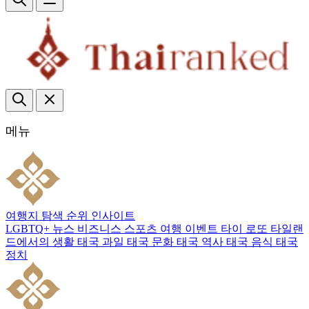
메뉴
여행지
탐색
순위
인사이트
LGBTQ+
뉴스
비즈니스
스포츠
여행
이벤트
타이 로또
타일랜
드에서의 생활
태국 과일
태국 문화
태국 역사
태국 음식
태국
정치