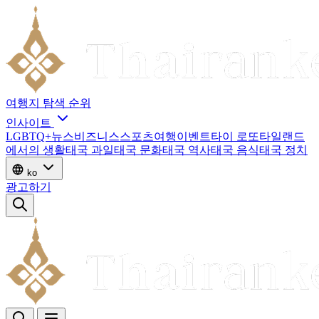
여행지
탐색
순위
인사이트
LGBTQ+
뉴스
비즈니스
스포츠
여행
이벤트
타이 로또
타일랜드
에서의 생활
태국 과일
태국 문화
태국 역사
태국 음식
태국 정치
ko
광고하기