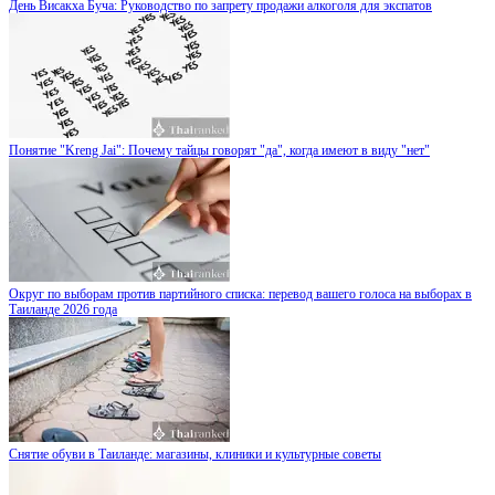
День Висакха Буча: Руководство по запрету продажи алкоголя для экспатов
Понятие "Kreng Jai": Почему тайцы говорят "да", когда имеют в виду "нет"
Округ по выборам против партийного списка: перевод вашего голоса на выборах в
Таиланде 2026 года
Снятие обуви в Таиланде: магазины, клиники и культурные советы