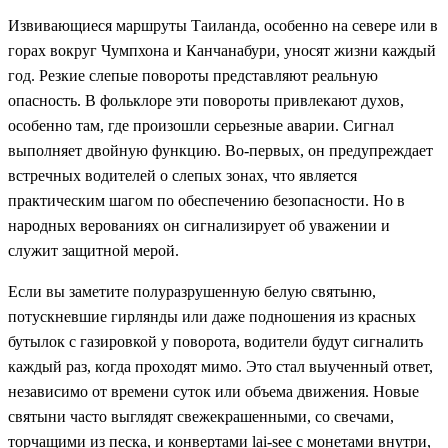
Извивающиеся маршруты Таиланда, особенно на севере или в
горах вокруг Чумпхона и Канчанабури, уносят жизни каждый
год. Резкие слепые повороты представляют реальную
опасность. В фольклоре эти повороты привлекают духов,
особенно там, где произошли серьезные аварии. Сигнал
выполняет двойную функцию. Во-первых, он предупреждает
встречных водителей о слепых зонах, что является
практическим шагом по обеспечению безопасности. Но в
народных верованиях он сигнализирует об уважении и
служит защитной мерой.
Если вы заметите полуразрушенную белую святыню,
потускневшие гирлянды или даже подношения из красных
бутылок с газировкой у поворота, водители будут сигналить
каждый раз, когда проходят мимо. Это стал выученный ответ,
независимо от времени суток или объема движения. Новые
святыни часто выглядят свежекрашенными, со свечами,
торчащими из песка, и конвертами lai-see с монетами внутри,