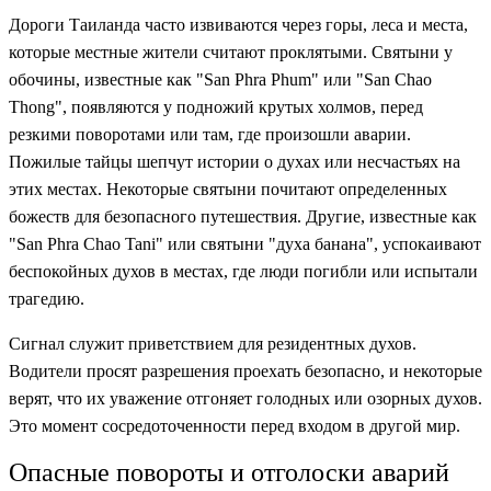
Дороги Таиланда часто извиваются через горы, леса и места,
которые местные жители считают проклятыми. Святыни у
обочины, известные как "San Phra Phum" или "San Chao
Thong", появляются у подножий крутых холмов, перед
резкими поворотами или там, где произошли аварии.
Пожилые тайцы шепчут истории о духах или несчастьях на
этих местах. Некоторые святыни почитают определенных
божеств для безопасного путешествия. Другие, известные как
"San Phra Chao Tani" или святыни "духа банана", успокаивают
беспокойных духов в местах, где люди погибли или испытали
трагедию.
Сигнал служит приветствием для резидентных духов.
Водители просят разрешения проехать безопасно, и некоторые
верят, что их уважение отгоняет голодных или озорных духов.
Это момент сосредоточенности перед входом в другой мир.
Опасные повороты и отголоски аварий