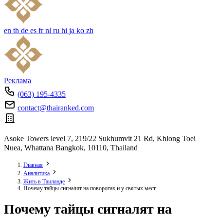
en
th
de
es
fr
nl
ru
hi
ja
ko
zh
Реклама
(063) 195-4335
contact@thairanked.com
Asoke Towers level 7, 219/22 Sukhumvit 21 Rd, Khlong Toei
Nuea, Whattana Bangkok, 10110, Thailand
Главная
Аналитика
Жить в Таиланде
Почему тайцы сигналят на поворотах и у святых мест
Почему тайцы сигналят на