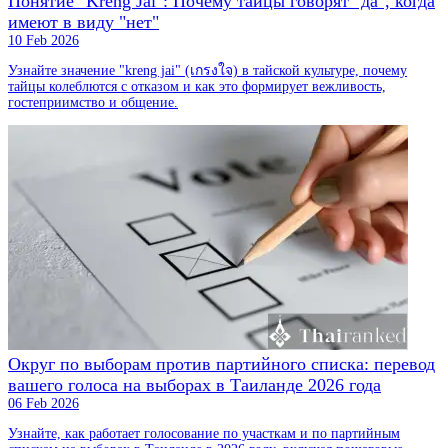
Понятие "Kreng Jai": Почему тайцы говорят "да", когда
имеют в виду "нет"
10 Feb 2026
Узнайте значение "kreng jai" (เกรงใจ) в тайской культуре, почему
тайцы колеблются с отказом и как это формирует вежливость,
гостеприимство и общение.
Округ по выборам против партийного списка: перевод
вашего голоса на выборах в Таиланде 2026 года
06 Feb 2026
Узнайте, как работает голосование по участкам и по партийным