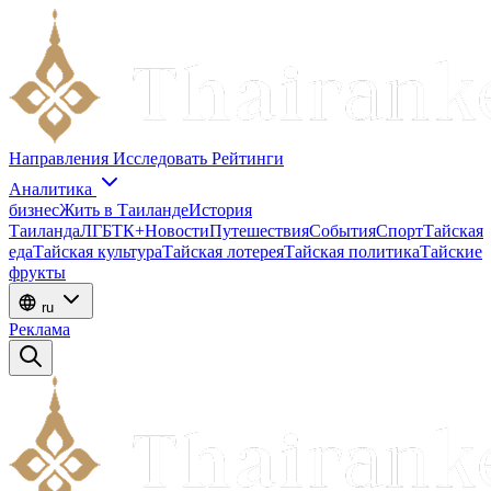
Направления
Исследовать
Рейтинги
Аналитика
бизнес
Жить в Таиланде
История
Таиланда
ЛГБТК+
Новости
Путешествия
События
Спорт
Тайская
еда
Тайская культура
Тайская лотерея
Тайская политика
Тайские
фрукты
ru
Реклама