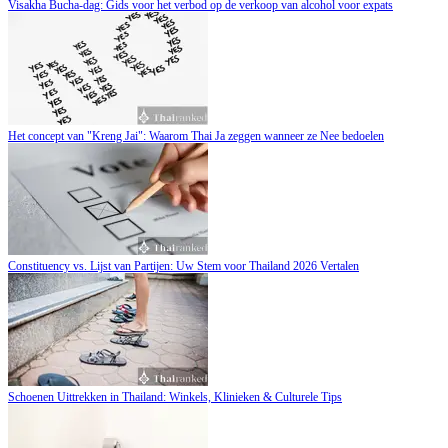
Visakha Bucha-dag: Gids voor het verbod op de verkoop van alcohol voor expats
Het concept van "Kreng Jai": Waarom Thai Ja zeggen wanneer ze Nee bedoelen
Constituency vs. Lijst van Partijen: Uw Stem voor Thailand 2026 Vertalen
Schoenen Uittrekken in Thailand: Winkels, Klinieken & Culturele Tips