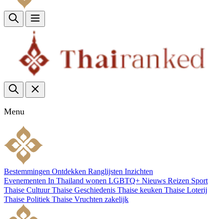
Menu
Bestemmingen
Ontdekken
Ranglijsten
Inzichten
Evenementen
In Thailand wonen
LGBTQ+
Nieuws
Reizen
Sport
Thaise Cultuur
Thaise Geschiedenis
Thaise keuken
Thaise Loterij
Thaise Politiek
Thaise Vruchten
zakelijk