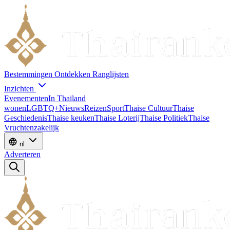
Bestemmingen
Ontdekken
Ranglijsten
Inzichten
Evenementen
In Thailand
wonen
LGBTQ+
Nieuws
Reizen
Sport
Thaise Cultuur
Thaise
Geschiedenis
Thaise keuken
Thaise Loterij
Thaise Politiek
Thaise
Vruchten
zakelijk
nl
Adverteren