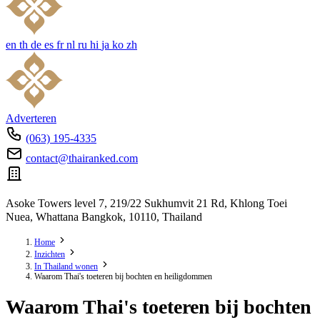
en
th
de
es
fr
nl
ru
hi
ja
ko
zh
Adverteren
(063) 195-4335
contact@thairanked.com
Asoke Towers level 7, 219/22 Sukhumvit 21 Rd, Khlong Toei
Nuea, Whattana Bangkok, 10110, Thailand
Home
Inzichten
In Thailand wonen
Waarom Thai's toeteren bij bochten en heiligdommen
Waarom Thai's toeteren bij bochten