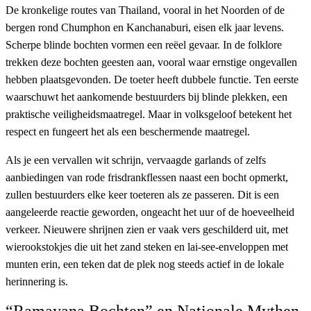
De kronkelige routes van Thailand, vooral in het Noorden of de
bergen rond Chumphon en Kanchanaburi, eisen elk jaar levens.
Scherpe blinde bochten vormen een reëel gevaar. In de folklore
trekken deze bochten geesten aan, vooral waar ernstige ongevallen
hebben plaatsgevonden. De toeter heeft dubbele functie. Ten eerste
waarschuwt het aankomende bestuurders bij blinde plekken, een
praktische veiligheidsmaatregel. Maar in volksgeloof betekent het
respect en fungeert het als een beschermende maatregel.
Als je een vervallen wit schrijn, vervaagde garlands of zelfs
aanbiedingen van rode frisdrankflessen naast een bocht opmerkt,
zullen bestuurders elke keer toeteren als ze passeren. Dit is een
aangeleerde reactie geworden, ongeacht het uur of de hoeveelheid
verkeer. Nieuwere shrijnen zien er vaak vers geschilderd uit, met
wierookstokjes die uit het zand steken en lai-see-enveloppen met
munten erin, een teken dat de plek nog steeds actief in de lokale
herinnering is.