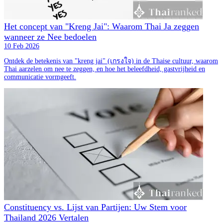
Het concept van "Kreng Jai": Waarom Thai Ja zeggen
wanneer ze Nee bedoelen
10 Feb 2026
Ontdek de betekenis van "kreng jai" (เกรงใจ) in de Thaise cultuur, waarom
Thai aarzelen om nee te zeggen, en hoe het beleefdheid, gastvrijheid en
communicatie vormgeeft.
Constituency vs. Lijst van Partijen: Uw Stem voor
Thailand 2026 Vertalen