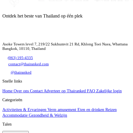
Ontdek het beste van Thailand op één plek
Asoke Towers level 7, 219/22 Sukhumvit 21 Rd, Khlong Toei Nuea, Whattana
Bangkok, 10110, Thailand
(063) 195-4335
contact@thairanked.com
@thairanked
Snelle links
Home
Over ons
Contact
Adverteer op Thairanked
FAQ
Zakelijke login
Categorieën
Activiteiten & Ervaringen
Verm amusement
Eten en drinken
Reizen
Accommodatie
Gezondheid & Welzijn
Talen