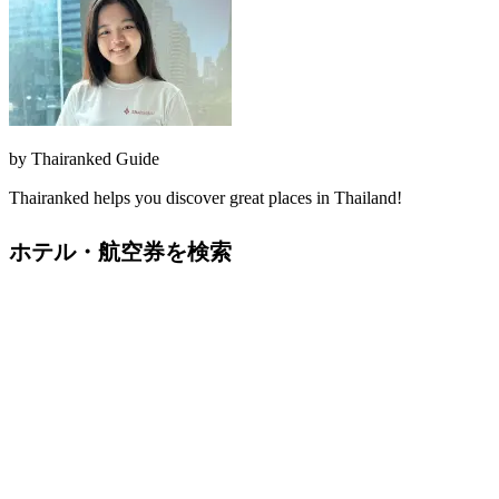
by
Thairanked Guide
Thairanked helps you discover great places in Thailand!
ホテル・航空券を検索