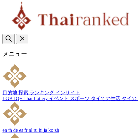
メニュー
目的地
探索
ランキング
インサイト
LGBTQ+
Thai Lottery
イベント
スポーツ
タイでの生活
タイの
en
th
de
es
fr
nl
ru
hi
ja
ko
zh