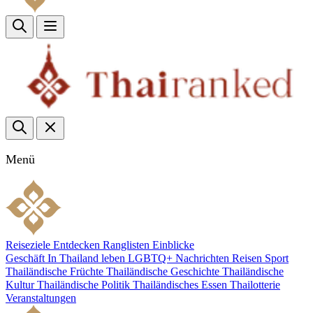
Menü
Reiseziele
Entdecken
Ranglisten
Einblicke
Geschäft
In Thailand leben
LGBTQ+
Nachrichten
Reisen
Sport
Thailändische Früchte
Thailändische Geschichte
Thailändische
Kultur
Thailändische Politik
Thailändisches Essen
Thailotterie
Veranstaltungen