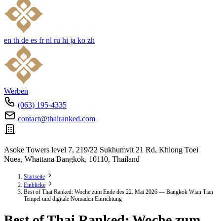
en
th
de
es
fr
nl
ru
hi
ja
ko
zh
Werben
(063) 195-4335
contact@thairanked.com
Asoke Towers level 7, 219/22 Sukhumvit 21 Rd, Khlong Toei
Nuea, Whattana Bangkok, 10110, Thailand
Startseite
Einblicke
Best of Thai Ranked: Woche zum Ende des 22. Mai 2026 — Bangkok Wian Tian
Tempel und digitale Nomaden Einrichtung
Best of Thai Ranked: Woche zum