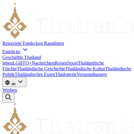
Reiseziele
Entdecken
Ranglisten
Einblicke
Geschäft
In Thailand
leben
LGBTQ+
Nachrichten
Reisen
Sport
Thailändische
Früchte
Thailändische Geschichte
Thailändische Kultur
Thailändische
Politik
Thailändisches Essen
Thailotterie
Veranstaltungen
de
Werben