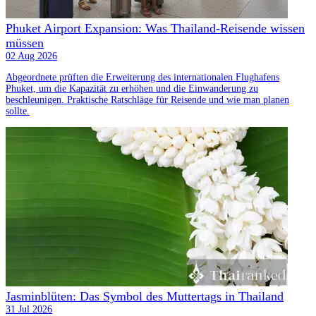
Phuket Airport Expansion: Was Thailand-Reisende wissen
müssen
02 Aug 2026
Abgeordnete prüften die Erweiterung des internationalen Flughafens
Phuket, um die Kapazität zu erhöhen und die Einwanderung zu
beschleunigen. Praktische Ratschläge für Reisende und wie man planen
sollte.
Jasminblüten: Das Symbol des Muttertags in Thailand
31 Jul 2026