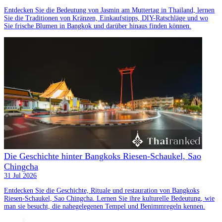
Entdecken Sie die Bedeutung von Jasmin am Muttertag in Thailand, lernen
Sie die Traditionen von Kränzen, Einkaufstipps, DIY-Ratschläge und wo
Sie frische Blumen in Bangkok und darüber hinaus finden können.
Die Geschichte hinter Bangkoks Riesen-Schaukel, Sao
Chingcha
31 Jul 2026
Entdecken Sie die Geschichte, Rituale und restauration von Bangkoks
Riesen-Schaukel, Sao Chingcha. Lernen Sie ihre kulturelle Bedeutung, wie
man sie besucht, die nahegelegenen Tempel und Benimmregeln kennen.