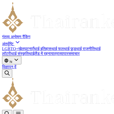
गंतव्य
अन्वेषण
रैंकिंग
अंतर्दृष्टि
LGBTQ+
खेल
घटनाएँ
थाई इतिहास
थाई फल
थाई फ़ूड
थाई राजनीति
थाई
लॉटरी
थाई संस्कृति
थाईलैंड में रहना
यात्रा
व्यापार
समाचार
hi
विज्ञापन दें