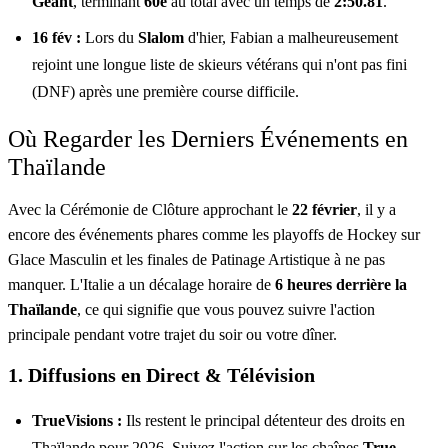
Géant
, terminant
60e
au total avec un temps de
2:50.81
.
16 fév :
Lors du
Slalom
d'hier, Fabian a malheureusement
rejoint une longue liste de skieurs vétérans qui n'ont pas fini
(DNF) après une première course difficile.
Où Regarder les Derniers Événements en
Thaïlande
Avec la Cérémonie de Clôture approchant le
22 février
, il y a
encore des événements phares comme les playoffs de Hockey sur
Glace Masculin et les finales de Patinage Artistique à ne pas
manquer. L'Italie a un décalage horaire de
6 heures derrière la
Thaïlande
, ce qui signifie que vous pouvez suivre l'action
principale pendant votre trajet du soir ou votre dîner.
1. Diffusions en Direct & Télévision
TrueVisions :
Ils restent le principal détenteur des droits en
Thaïlande pour 2026. Suivez l'action sur les chaînes
True