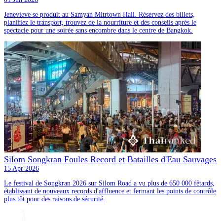
Jenevieve se produit au Samyan Mitrtown Hall. Réservez des billets,
planifiez le transport, trouvez de la nourriture et des conseils après le
spectacle pour une soirée sans encombre dans le centre de Bangkok.
Silom Songkran Foules Record et Batailles d'Eau Sauvages
15 Apr 2026
Le festival de Songkran 2026 sur Silom Road a vu plus de 650 000 fêtards,
établissant de nouveaux records d'affluence et fermant les points de contrôle
plus tôt pour des raisons de sécurité.