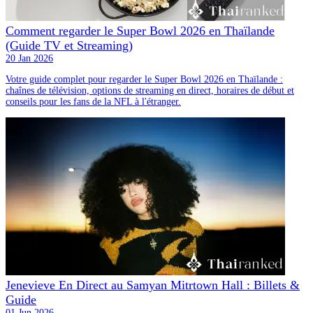
Comment regarder le Super Bowl 2026 en Thaïlande
(Guide TV et Streaming)
20 Jan 2026
Votre guide complet pour regarder le Super Bowl 2026 en Thaïlande :
chaînes de télévision, options de streaming en direct, horaires de début et
conseils pour les fans de la NFL à l'étranger.
Jenevieve En Direct au Samyan Mitrtown Hall : Billets &
Guide
01 Jun 2026