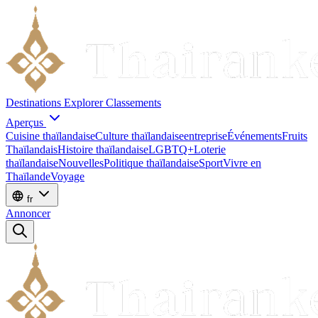
Destinations
Explorer
Classements
Aperçus
Cuisine thaïlandaise
Culture thaïlandaise
entreprise
Événements
Fruits
Thaïlandais
Histoire thaïlandaise
LGBTQ+
Loterie
thaïlandaise
Nouvelles
Politique thaïlandaise
Sport
Vivre en
Thaïlande
Voyage
fr
Annoncer