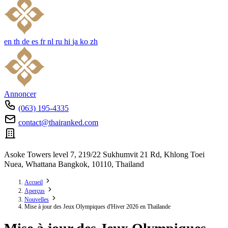
en
th
de
es
fr
nl
ru
hi
ja
ko
zh
Annoncer
(063) 195-4335
contact@thairanked.com
Asoke Towers level 7, 219/22 Sukhumvit 21 Rd, Khlong Toei
Nuea, Whattana Bangkok, 10110, Thailand
Accueil
Aperçus
Nouvelles
Mise à jour des Jeux Olympiques d'Hiver 2026 en Thaïlande