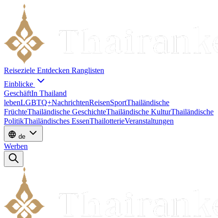
Reiseziele
Entdecken
Ranglisten
Einblicke
Geschäft
In Thailand
leben
LGBTQ+
Nachrichten
Reisen
Sport
Thailändische
Früchte
Thailändische Geschichte
Thailändische Kultur
Thailändische
Politik
Thailändisches Essen
Thailotterie
Veranstaltungen
de
Werben