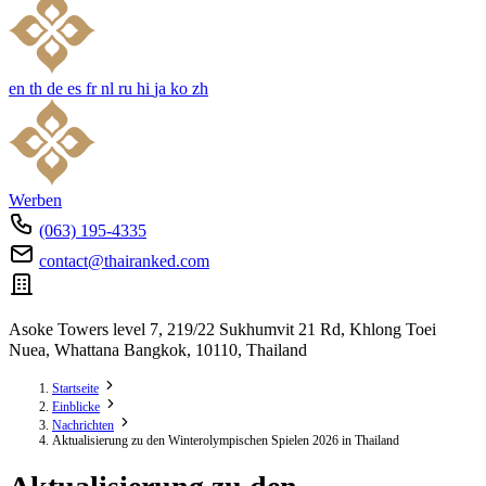
en
th
de
es
fr
nl
ru
hi
ja
ko
zh
Werben
(063) 195-4335
contact@thairanked.com
Asoke Towers level 7, 219/22 Sukhumvit 21 Rd, Khlong Toei
Nuea, Whattana Bangkok, 10110, Thailand
Startseite
Einblicke
Nachrichten
Aktualisierung zu den Winterolympischen Spielen 2026 in Thailand