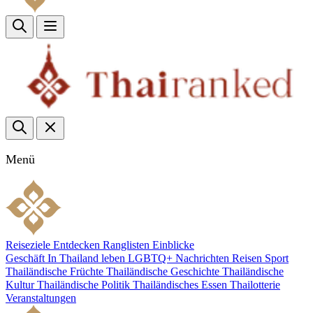
Menü
Reiseziele
Entdecken
Ranglisten
Einblicke
Geschäft
In Thailand leben
LGBTQ+
Nachrichten
Reisen
Sport
Thailändische Früchte
Thailändische Geschichte
Thailändische
Kultur
Thailändische Politik
Thailändisches Essen
Thailotterie
Veranstaltungen