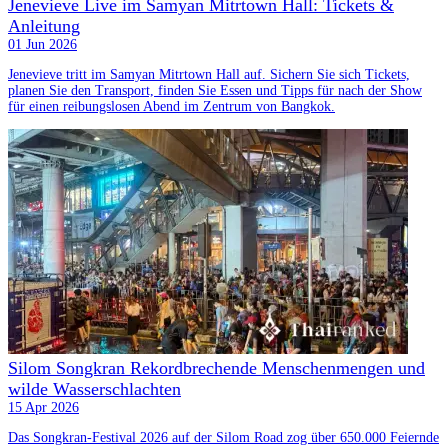
Jenevieve Live im Samyan Mitrtown Hall: Tickets &
Anleitung
01 Jun 2026
Jenevieve tritt im Samyan Mitrtown Hall auf. Sichern Sie sich Tickets,
planen Sie den Transport, finden Sie Essen und Tipps für nach der Show
für einen reibungslosen Abend im Zentrum von Bangkok.
Silom Songkran Rekordbrechende Menschenmengen und
wilde Wasserschlachten
15 Apr 2026
Das Songkran-Festival 2026 auf der Silom Road zog über 650.000 Feiernde