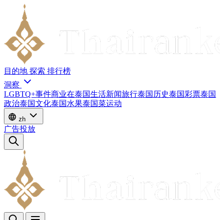
目的地
探索
排行榜
洞察
LGBTQ+
事件
商业
在泰国生活
新闻
旅行
泰国历史
泰国彩票
泰国
政治
泰国文化
泰国水果
泰国菜
运动
zh
广告投放