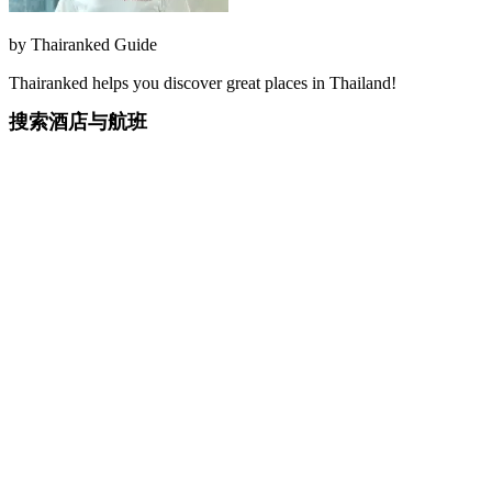
by
Thairanked Guide
Thairanked helps you discover great places in Thailand!
搜索酒店与航班