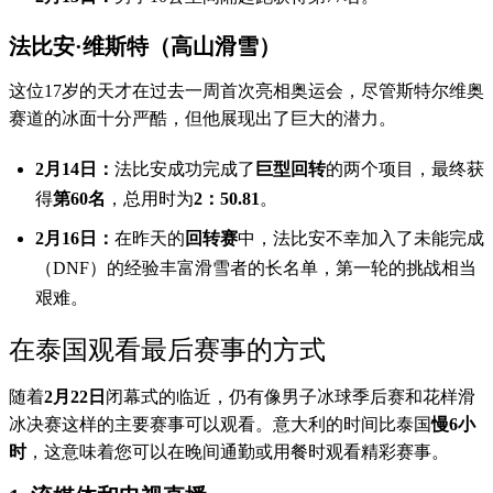
法比安·维斯特（高山滑雪）
这位17岁的天才在过去一周首次亮相奥运会，尽管斯特尔维奥
赛道的冰面十分严酷，但他展现出了巨大的潜力。
2月14日：
法比安成功完成了
巨型回转
的两个项目，最终获
得
第60名
，总用时为
2：50.81
。
2月16日：
在昨天的
回转赛
中，法比安不幸加入了未能完成
（DNF）的经验丰富滑雪者的长名单，第一轮的挑战相当
艰难。
在泰国观看最后赛事的方式
随着
2月22日
闭幕式的临近，仍有像男子冰球季后赛和花样滑
冰决赛这样的主要赛事可以观看。意大利的时间比泰国
慢6小
时
，这意味着您可以在晚间通勤或用餐时观看精彩赛事。