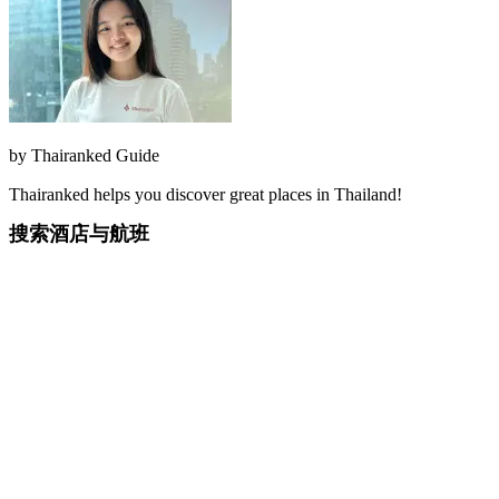
by
Thairanked Guide
Thairanked helps you discover great places in Thailand!
搜索酒店与航班