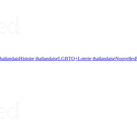
haïlandais
Histoire thaïlandaise
LGBTQ+
Loterie thaïlandaise
Nouvelles
P