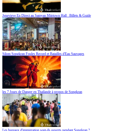
Jenevieve En Direct au Samyan Mitrtown Hall : Billets & Guide
Silom Songkran Foules Record et Batailles d'Eau Sauvages
les 7 Jours de Danger en Thaïlande à propos de Songkran
Les bureaux d'immigration sont-ils ouverts pendant Songkran ?