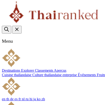
Menu
Destinations
Explorer
Classements
Aperçus
Cuisine thaïlandaise
Culture thaïlandaise
entreprise
Événements
Fruit
en
th
de
es
fr
nl
ru
hi
ja
ko
zh