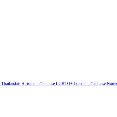
s Thaïlandais
Histoire thaïlandaise
LGBTQ+
Loterie thaïlandaise
Nouve