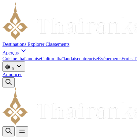
Destinations
Explorer
Classements
Aperçus
Cuisine thaïlandaise
Culture thaïlandaise
entreprise
Événements
Fruits T
fr
Annoncer