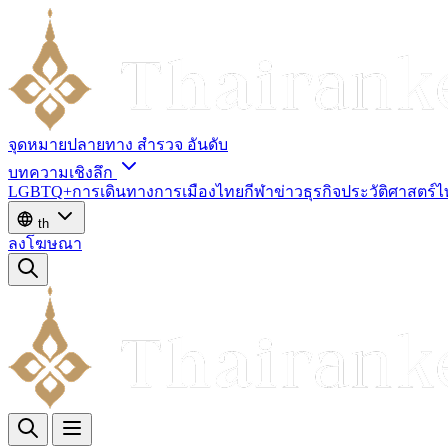
จุดหมายปลายทาง
สำรวจ
อันดับ
บทความเชิงลึก
LGBTQ+
การเดินทาง
การเมืองไทย
กีฬา
ข่าว
ธุรกิจ
ประวัติศาสตร์
th
ลงโฆษณา