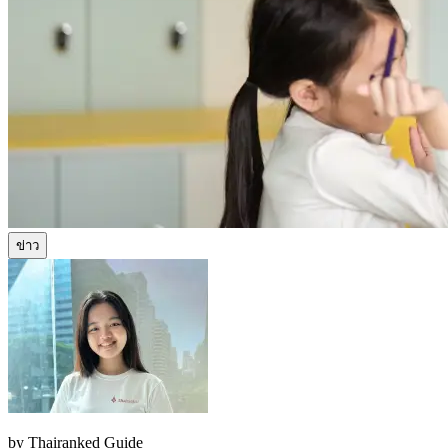
ข่าว
by
Thairanked Guide