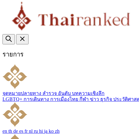
รายการ
จุดหมายปลายทาง
สำรวจ
อันดับ
บทความเชิงลึก
LGBTQ+
การเดินทาง
การเมืองไทย
กีฬา
ข่าว
ธุรกิจ
ประวัติศาส
en
th
de
es
fr
nl
ru
hi
ja
ko
zh