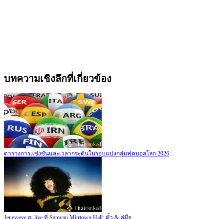
บทความเชิงลึกที่เกี่ยวข้อง
ตารางการแข่งขันและเวลากระตุ้นในรอบแบ่งกลุ่มฟุตบอลโลก 2026
Jenevieve ถ_live ที่ Samyan Mitrtown Hall: ตั๋ว & คู่มือ