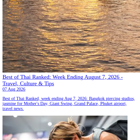
Best of Thai Ranked: Week Ending August 7, 2026 -
Travel, Culture & Tips
07 Aug 2026
Best of Thai Ranked, week ending Aug 7, 2026: Bangkok piercing studios,
jasmine for Mother's Day, Giant Swing, Grand Palace, Phuket airport,
travel news.