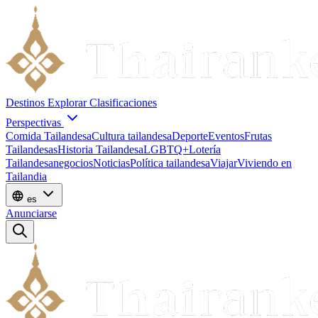
Destinos
Explorar
Clasificaciones
Perspectivas
Comida Tailandesa
Cultura tailandesa
Deporte
Eventos
Frutas
Tailandesas
Historia Tailandesa
LGBTQ+
Lotería
Tailandesa
negocios
Noticias
Política tailandesa
Viajar
Viviendo en
Tailandia
es
Anunciarse