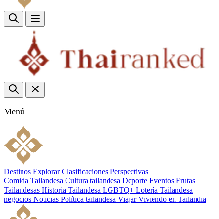
Menú
Destinos
Explorar
Clasificaciones
Perspectivas
Comida Tailandesa
Cultura tailandesa
Deporte
Eventos
Frutas
Tailandesas
Historia Tailandesa
LGBTQ+
Lotería Tailandesa
negocios
Noticias
Política tailandesa
Viajar
Viviendo en Tailandia