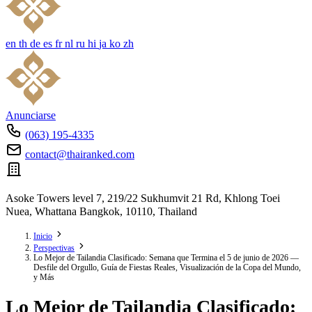
en
th
de
es
fr
nl
ru
hi
ja
ko
zh
Anunciarse
(063) 195-4335
contact@thairanked.com
Asoke Towers level 7, 219/22 Sukhumvit 21 Rd, Khlong Toei
Nuea, Whattana Bangkok, 10110, Thailand
Inicio
Perspectivas
Lo Mejor de Tailandia Clasificado: Semana que Termina el 5 de junio de 2026 —
Desfile del Orgullo, Guía de Fiestas Reales, Visualización de la Copa del Mundo,
y Más
Lo Mejor de Tailandia Clasificado: