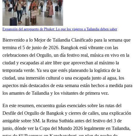
Expansión del aeropuerto de Phuket: Lo que los viajeros a Tailandia deben saber
Bienvenido a lo Mejor de Tailandia Clasificado para la semana que
termina el 5 de junio de 2026. Bangkok está vibrante con las
celebraciones del Orgullo, un día festivo real, música en vivo en la
ciudad y escapadas al aire libre que aprovechan al máximo la
temporada verde. Ya sea que estés planeando la logística de la
ciudad, una inmersión cultural o una escapada junto al agua, los
aspectos más destacados de esta semana están hechos a medida para
los amantes de Tailandia y los visitantes de primera vez.
En este resumen, encuentra guías esenciales sobre las rutas del
Desfile del Orgullo de Bangkok y cierres de calles, una explicación
amigable sobre SM. la Reina Suthida antes del festivo del 3 de
junio, dónde ver la Copa del Mundo 2026 legalmente en Tailandia,
rutas de SUP serenas en Kanchanaburi, un plan de noche de