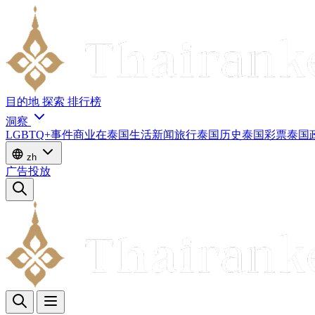
目的地
探索
排行榜
洞察
LGBTQ+
事件
商业
在泰国生活
新闻
旅行
泰国历史
泰国彩票
泰国
zh
广告投放