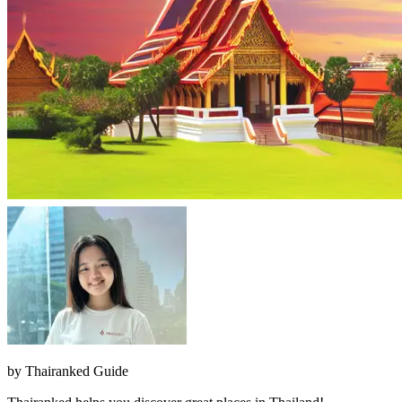
by
Thairanked Guide