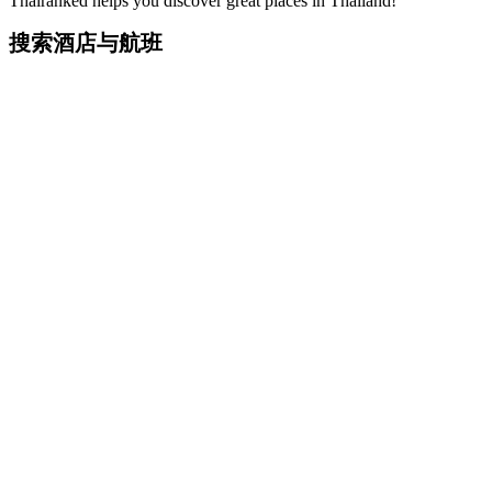
Thairanked helps you discover great places in Thailand!
搜索酒店与航班