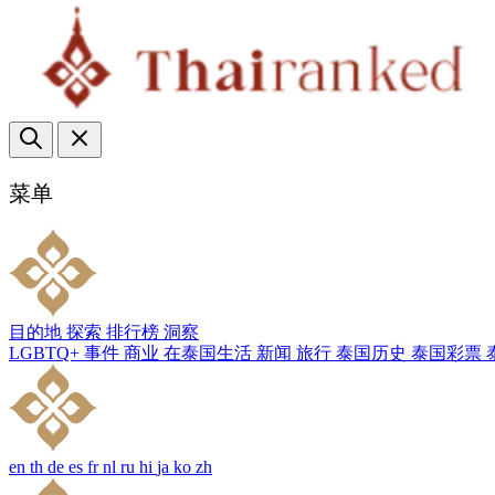
菜单
目的地
探索
排行榜
洞察
LGBTQ+
事件
商业
在泰国生活
新闻
旅行
泰国历史
泰国彩票
en
th
de
es
fr
nl
ru
hi
ja
ko
zh