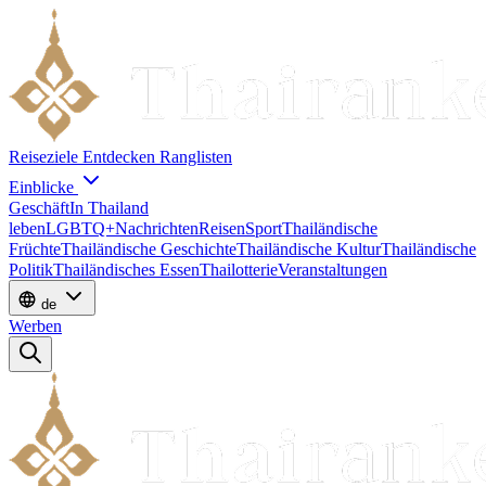
Reiseziele
Entdecken
Ranglisten
Einblicke
Geschäft
In Thailand
leben
LGBTQ+
Nachrichten
Reisen
Sport
Thailändische
Früchte
Thailändische Geschichte
Thailändische Kultur
Thailändische
Politik
Thailändisches Essen
Thailotterie
Veranstaltungen
de
Werben