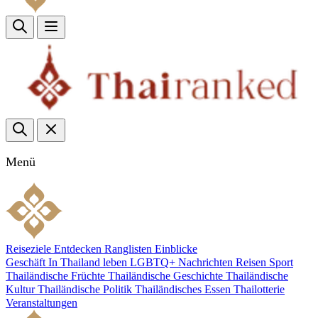
Menü
Reiseziele
Entdecken
Ranglisten
Einblicke
Geschäft
In Thailand leben
LGBTQ+
Nachrichten
Reisen
Sport
Thailändische Früchte
Thailändische Geschichte
Thailändische
Kultur
Thailändische Politik
Thailändisches Essen
Thailotterie
Veranstaltungen