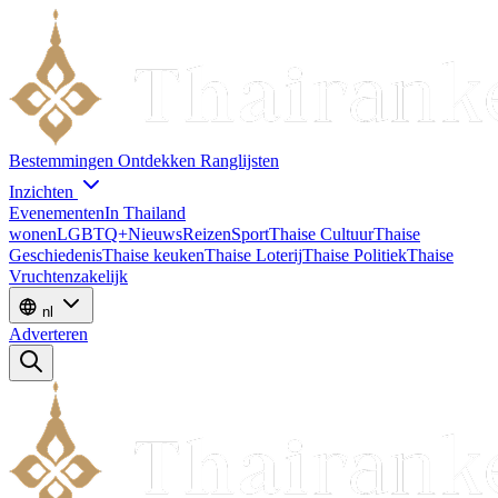
Bestemmingen
Ontdekken
Ranglijsten
Inzichten
Evenementen
In Thailand
wonen
LGBTQ+
Nieuws
Reizen
Sport
Thaise Cultuur
Thaise
Geschiedenis
Thaise keuken
Thaise Loterij
Thaise Politiek
Thaise
Vruchten
zakelijk
nl
Adverteren