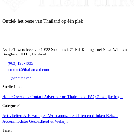
Ontdek het beste van Thailand op één plek
Asoke Towers level 7, 219/22 Sukhumvit 21 Rd, Khlong Toei Nuea, Whattana
Bangkok, 10110, Thailand
(063) 195-4335
contact@thairanked.com
@thairanked
Snelle links
Home
Over ons
Contact
Adverteer op Thairanked
FAQ
Zakelijke login
Categorieën
Activiteiten & Ervaringen
Verm amusement
Eten en drinken
Reizen
Accommodatie
Gezondheid & Welzijn
Talen