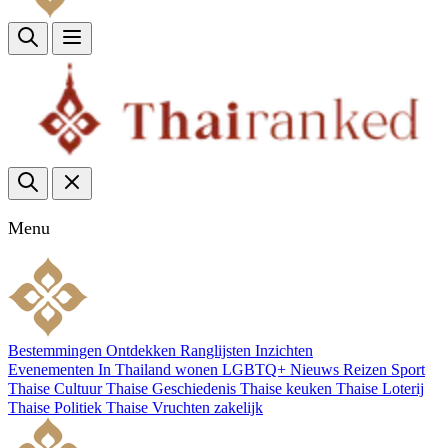
Menu
Bestemmingen
Ontdekken
Ranglijsten
Inzichten
Evenementen
In Thailand wonen
LGBTQ+
Nieuws
Reizen
Sport
Thaise Cultuur
Thaise Geschiedenis
Thaise keuken
Thaise Loterij
Thaise Politiek
Thaise Vruchten
zakelijk