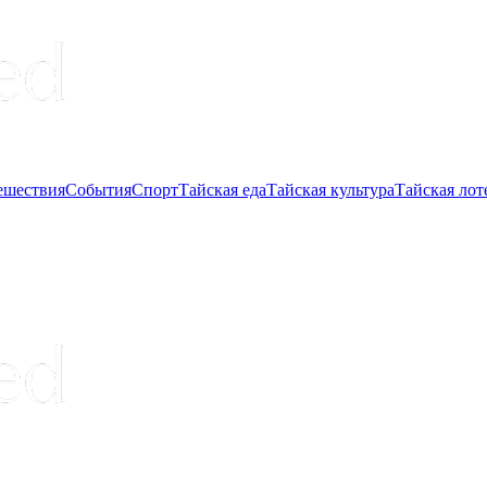
ешествия
События
Спорт
Тайская еда
Тайская культура
Тайская лот