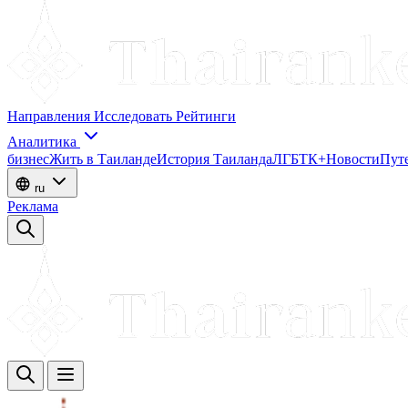
Направления
Исследовать
Рейтинги
Аналитика
бизнес
Жить в Таиланде
История Таиланда
ЛГБТК+
Новости
Пут
ru
Реклама