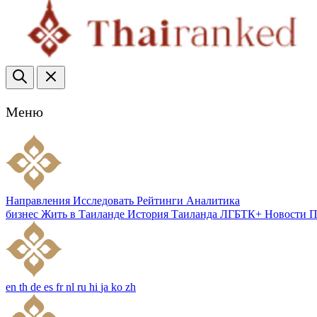
Меню
Направления
Исследовать
Рейтинги
Аналитика
бизнес
Жить в Таиланде
История Таиланда
ЛГБТК+
Новости
П
en
th
de
es
fr
nl
ru
hi
ja
ko
zh