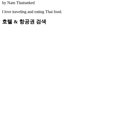
by
Nam Thairanked
I love traveling and eating Thai food.
호텔 & 항공권 검색