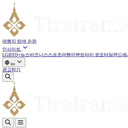
여행지
탐색
순위
인사이트
LGBTQ+
뉴스
비즈니스
스포츠
여행
이벤트
타이 로또
타일랜드에
ko
광고하기