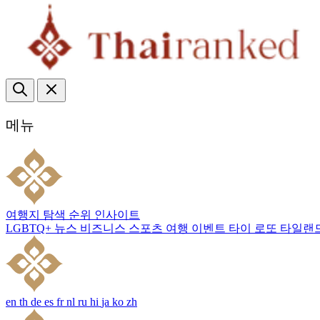
메뉴
여행지
탐색
순위
인사이트
LGBTQ+
뉴스
비즈니스
스포츠
여행
이벤트
타이 로또
타일랜
en
th
de
es
fr
nl
ru
hi
ja
ko
zh