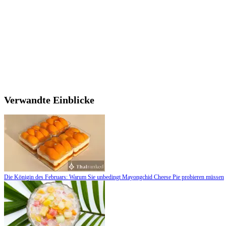
Verwandte Einblicke
Die Königin des Februars: Warum Sie unbedingt Mayongchid Cheese Pie probieren müssen