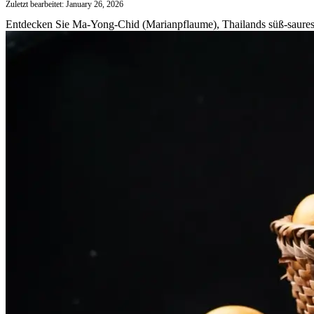
Zuletzt bearbeitet: January 26, 2026
Entdecken Sie Ma-Yong-Chid (Marianpflaume), Thailands süß-saures O