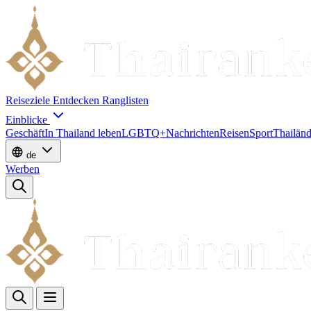
Reiseziele
Entdecken
Ranglisten
Einblicke
Geschäft
In Thailand leben
LGBTQ+
Nachrichten
Reisen
Sport
Thailänd
de
Werben