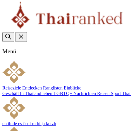
Menü
Reiseziele
Entdecken
Ranglisten
Einblicke
Geschäft
In Thailand leben
LGBTQ+
Nachrichten
Reisen
Sport
Thai
en
th
de
es
fr
nl
ru
hi
ja
ko
zh