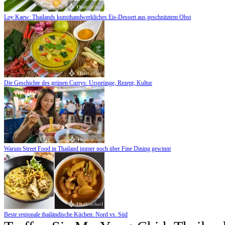
Loy Kaew: Thailands kunsthandwerkliches Eis-Dessert aus geschnitztem Obst
Die Geschichte des grünen Currys: Ursprünge, Rezept, Kultur
Warum Street Food in Thailand immer noch über Fine Dining gewinnt
Beste regionale thailändische Küchen: Nord vs. Süd