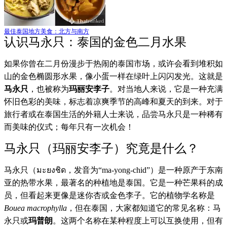
最佳泰国地方美食：北方与南方
认识马永只：泰国的金色二月水果
如果你曾在二月份漫步于热闹的泰国市场，或许会看到堆积如
山的金色椭圆形水果，像小蛋一样在绿叶上闪闪发光。这就是
马永只
，也被称为
玛丽安李子
。对当地人来说，它是一种充满
怀旧色彩的美味，标志着凉爽季节的高峰和夏天的到来。对于
旅行者或在泰国生活的外籍人士来说，品尝马永只是一种稀有
而美味的仪式；每年只有一次机会！
马永只（玛丽安李子）究竟是什么？
马永只（มะยงชิด，发音为“ma-yong-chid”）是一种原产于东南
亚的热带水果，最著名的种植地是泰国。它是一种芒果科的成
员，但看起来更像是迷你杏或金色李子。它的植物学名称是
Bouea macrophylla
，但在泰国，大家都知道它的常见名称：马
永只或
玛普朗
。这两个名称在某种程度上可以互换使用，但有