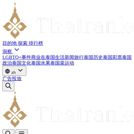
目的地
探索
排行榜
洞察
LGBTQ+
事件
商业
在泰国生活
新闻
旅行
泰国历史
泰国彩票
泰国
政治
泰国文化
泰国水果
泰国菜
运动
zh
广告投放