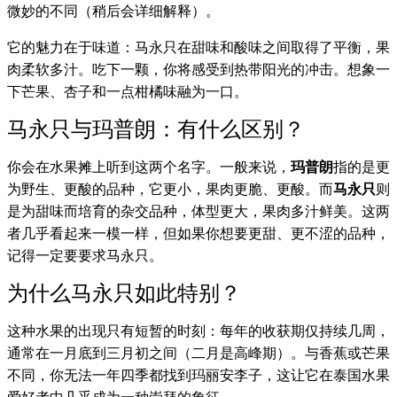
微妙的不同（稍后会详细解释）。
它的魅力在于味道：马永只在甜味和酸味之间取得了平衡，果
肉柔软多汁。吃下一颗，你将感受到热带阳光的冲击。想象一
下芒果、杏子和一点柑橘味融为一口。
马永只与玛普朗：有什么区别？
你会在水果摊上听到这两个名字。一般来说，
玛普朗
指的是更
为野生、更酸的品种，它更小，果肉更脆、更酸。而
马永只
则
是为甜味而培育的杂交品种，体型更大，果肉多汁鲜美。这两
者几乎看起来一模一样，但如果你想要更甜、更不涩的品种，
记得一定要要求马永只。
为什么马永只如此特别？
这种水果的出现只有短暂的时刻：每年的收获期仅持续几周，
通常在一月底到三月初之间（二月是高峰期）。与香蕉或芒果
不同，你无法一年四季都找到玛丽安李子，这让它在泰国水果