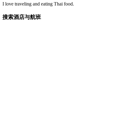
I love traveling and eating Thai food.
搜索酒店与航班