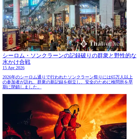
シーロム・ソンクラーンの記録破りの群衆と野性的な
水かけ合戦
15 Apr 2026
2026年のシーロム通りで行われたソンクラーン祭りには65万人以上
の参加者が訪れ、群衆の新記録を樹立し、安全のために検問所を早
期に閉鎖しました。