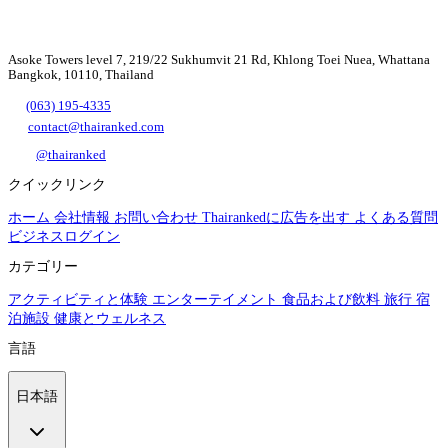
Asoke Towers level 7, 219/22 Sukhumvit 21 Rd, Khlong Toei Nuea, Whattana
Bangkok, 10110, Thailand
(063) 195-4335
contact@thairanked.com
@thairanked
クイックリンク
ホーム
会社情報
お問い合わせ
Thairankedに広告を出す
よくある質問
ビジネスログイン
カテゴリー
アクティビティと体験
エンターテイメント
食品および飲料
旅行
宿
泊施設
健康とウェルネス
言語
日本語