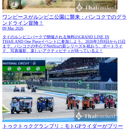
ワンピースがルンピニ公園に襲来：バンコクでのグラ
ンドライン冒険！
09 Mar 2026
タイのルンピニパークで開催される無料のGRAND LINE IN
THAILAND One Pieceイベントに参加しよう。2026年3月8日から15日
まで。バンコクの中心でNetflixの新シリーズを祝おう。ボートライ
ド、写真撮影、楽しいアクティビティが待っているよ！
トゥクトゥクグランプリ：モトGPライダーがブリー