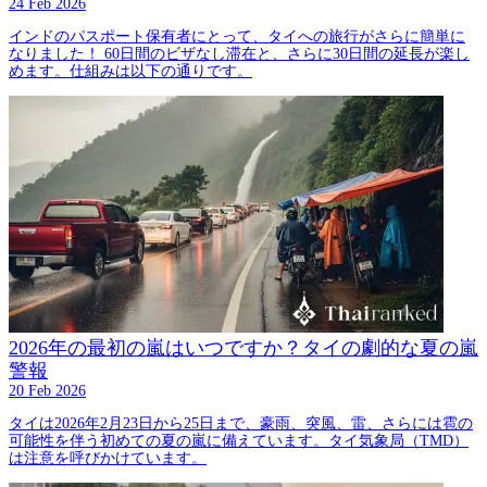
24 Feb 2026
インドのパスポート保有者にとって、タイへの旅行がさらに簡単に
なりました！ 60日間のビザなし滞在と、さらに30日間の延長が楽し
めます。仕組みは以下の通りです。
2026年の最初の嵐はいつですか？タイの劇的な夏の嵐
警報
20 Feb 2026
タイは2026年2月23日から25日まで、豪雨、突風、雷、さらには雹の
可能性を伴う初めての夏の嵐に備えています。タイ気象局（TMD）
は注意を呼びかけています。