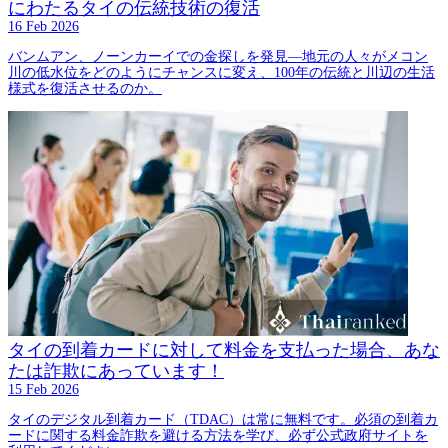
にわたるタイの伝統技術の復活
16 Feb 2026
バンムアン、ノーンカーイでの金探しを発見—地元の人々がメコン
川の低水位をどのようにチャンスに変え、100年の伝統と川辺の生活
様式を復活させるのか。
タイの到着カードに対して料金を支払った場合、あな
たは詐欺にあっています！
15 Feb 2026
タイのデジタル到着カード（TDAC）は常に無料です。必須の到着カ
ードに関する料金詐欺を避ける方法を学び、必ず公式政府サイトを