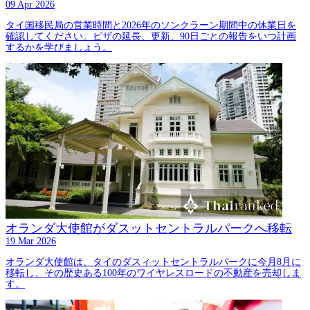
09 Apr 2026
タイ国移民局の営業時間と2026年のソンクラーン期間中の休業日を
確認してください。ビザの延長、更新、90日ごとの報告をいつ計画
するかを学びましょう。
オランダ大使館がダスットセントラルパークへ移転
19 Mar 2026
オランダ大使館は、タイのダスィットセントラルパークに今月8月に
移転し、その歴史ある100年のワイヤレスロードの不動産を売却しま
す。