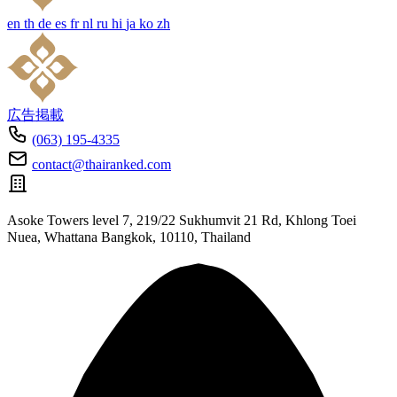
en
th
de
es
fr
nl
ru
hi
ja
ko
zh
広告掲載
(063) 195-4335
contact@thairanked.com
Asoke Towers level 7, 219/22 Sukhumvit 21 Rd, Khlong Toei
Nuea, Whattana Bangkok, 10110, Thailand