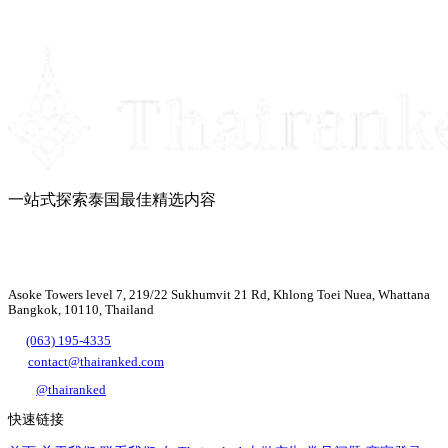
一站式探索泰国最佳精选内容
Asoke Towers level 7, 219/22 Sukhumvit 21 Rd, Khlong Toei Nuea, Whattana
Bangkok, 10110, Thailand
(063) 195-4335
contact@thairanked.com
@thairanked
快速链接