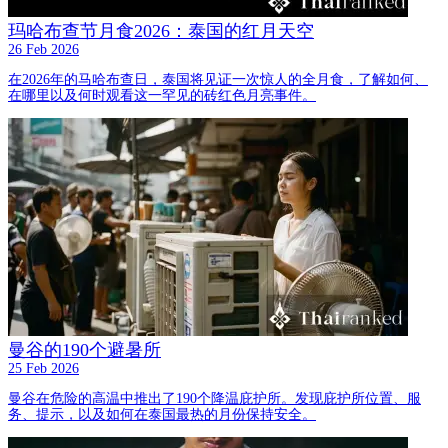
玛哈布查节月食2026：泰国的红月天空
26 Feb 2026
在2026年的马哈布查日，泰国将见证一次惊人的全月食，了解如何、
在哪里以及何时观看这一罕见的砖红色月亮事件。
曼谷的190个避暑所
25 Feb 2026
曼谷在危险的高温中推出了190个降温庇护所。发现庇护所位置、服
务、提示，以及如何在泰国最热的月份保持安全。