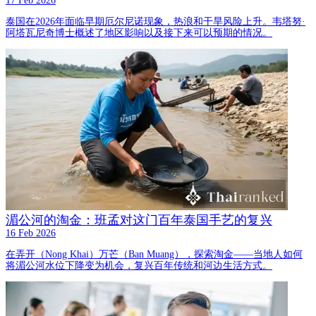
17 Feb 2026
泰国在2026年面临早期厄尔尼诺现象，热浪和干旱风险上升。韦塔努·
阿塔瓦尼奇博士概述了地区影响以及接下来可以预期的情况。
湄公河的淘金：班孟对这门百年泰国手艺的复兴
16 Feb 2026
在弄开（Nong Khai）万芒（Ban Muang），探索淘金——当地人如何
将湄公河水位下降变为机会，复兴百年传统和河边生活方式。