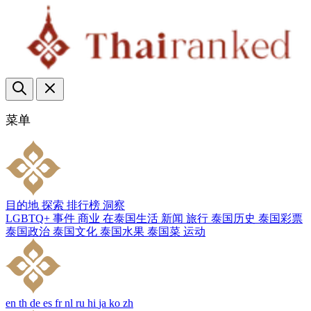
菜单
目的地
探索
排行榜
洞察
LGBTQ+
事件
商业
在泰国生活
新闻
旅行
泰国历史
泰国彩票
泰国政治
泰国文化
泰国水果
泰国菜
运动
en
th
de
es
fr
nl
ru
hi
ja
ko
zh