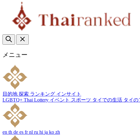
メニュー
目的地
探索
ランキング
インサイト
LGBTQ+
Thai Lottery
イベント
スポーツ
タイでの生活
タイの
en
th
de
es
fr
nl
ru
hi
ja
ko
zh