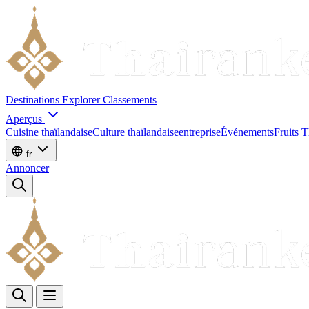
Destinations
Explorer
Classements
Aperçus
Cuisine thaïlandaise
Culture thaïlandaise
entreprise
Événements
Fruits T
fr
Annoncer