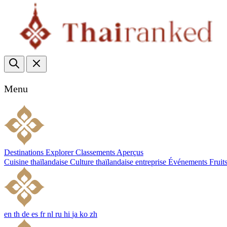
Menu
Destinations
Explorer
Classements
Aperçus
Cuisine thaïlandaise
Culture thaïlandaise
entreprise
Événements
Fruit
en
th
de
es
fr
nl
ru
hi
ja
ko
zh