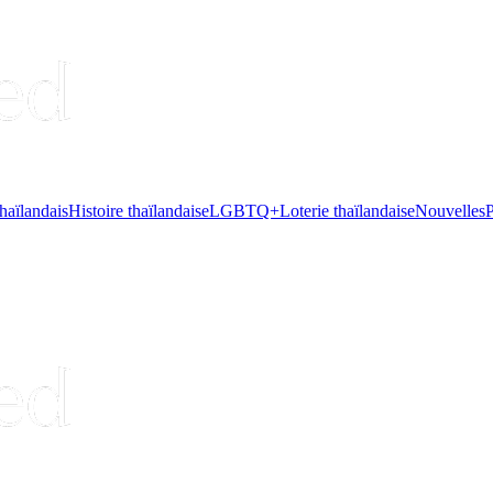
haïlandais
Histoire thaïlandaise
LGBTQ+
Loterie thaïlandaise
Nouvelles
P