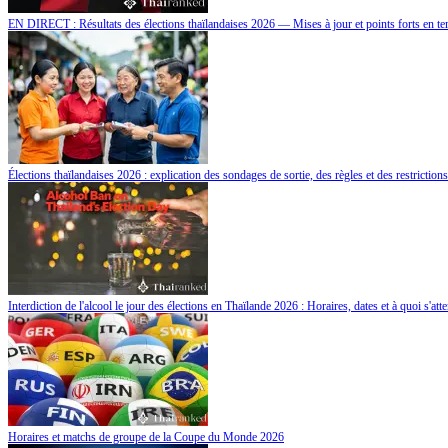
EN DIRECT : Résultats des élections thaïlandaises 2026 — Mises à jour et points forts en te
Élections thaïlandaises 2026 : explication des sondages de sortie, des règles et des restrictions
Interdiction de l'alcool le jour des élections en Thaïlande 2026 : Horaires, dates et à quoi s'att
Horaires et matchs de groupe de la Coupe du Monde 2026