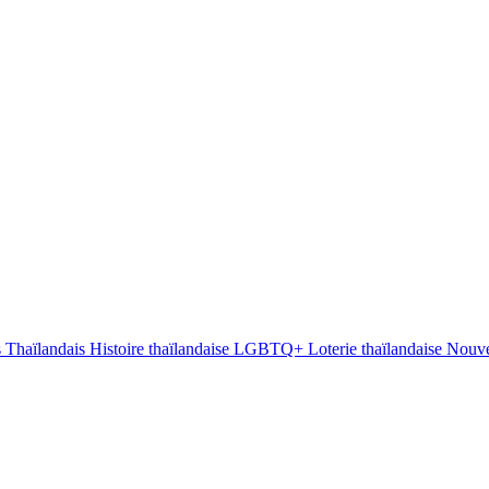
s Thaïlandais
Histoire thaïlandaise
LGBTQ+
Loterie thaïlandaise
Nouve