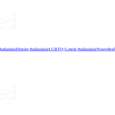
haïlandais
Histoire thaïlandaise
LGBTQ+
Loterie thaïlandaise
Nouvelles
P