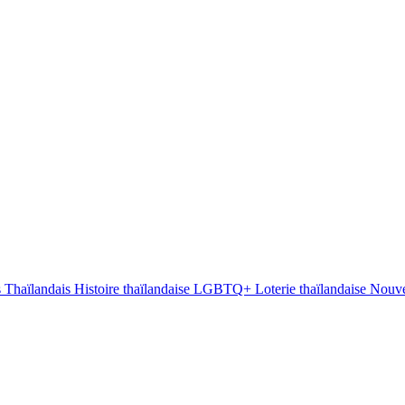
s Thaïlandais
Histoire thaïlandaise
LGBTQ+
Loterie thaïlandaise
Nouve