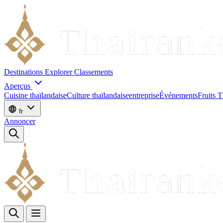
Destinations
Explorer
Classements
Aperçus
Cuisine thaïlandaise
Culture thaïlandaise
entreprise
Événements
Fruits T
fr
Annoncer