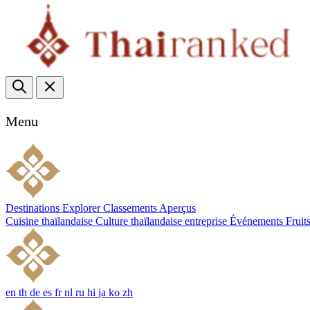
Menu
Destinations
Explorer
Classements
Aperçus
Cuisine thaïlandaise
Culture thaïlandaise
entreprise
Événements
Fruit
en
th
de
es
fr
nl
ru
hi
ja
ko
zh