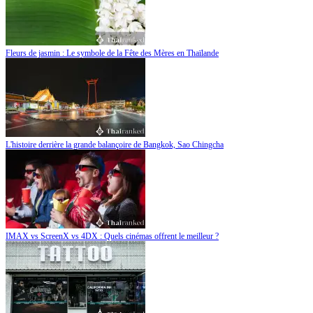
Fleurs de jasmin : Le symbole de la Fête des Mères en Thaïlande
L'histoire derrière la grande balançoire de Bangkok, Sao Chingcha
IMAX vs ScreenX vs 4DX : Quels cinémas offrent le meilleur ?