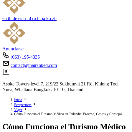
en
th
de
es
fr
nl
ru
hi
ja
ko
zh
Anunciarse
(063) 195-4335
contact@thairanked.com
Asoke Towers level 7, 219/22 Sukhumvit 21 Rd, Khlong Toei
Nuea, Whattana Bangkok, 10110, Thailand
Inicio
Perspectivas
Viajar
Cómo Funciona el Turismo Médico en Tailandia: Proceso, Costos y Consejos
Cómo Funciona el Turismo Médico