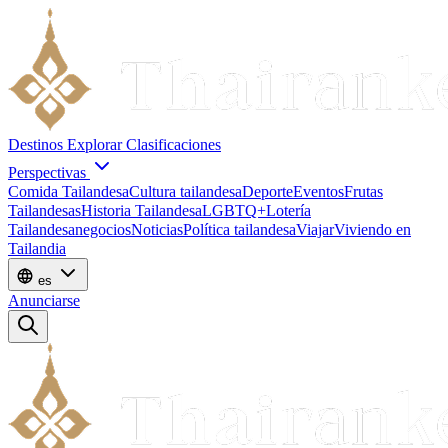
Destinos
Explorar
Clasificaciones
Perspectivas
Comida Tailandesa
Cultura tailandesa
Deporte
Eventos
Frutas
Tailandesas
Historia Tailandesa
LGBTQ+
Lotería
Tailandesa
negocios
Noticias
Política tailandesa
Viajar
Viviendo en
Tailandia
es
Anunciarse