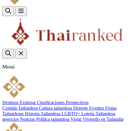
Menú
Destinos
Explorar
Clasificaciones
Perspectivas
Comida Tailandesa
Cultura tailandesa
Deporte
Eventos
Frutas
Tailandesas
Historia Tailandesa
LGBTQ+
Lotería Tailandesa
negocios
Noticias
Política tailandesa
Viajar
Viviendo en Tailandia