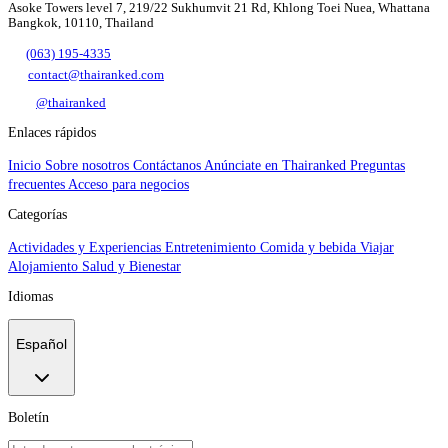
Asoke Towers level 7, 219/22 Sukhumvit 21 Rd, Khlong Toei Nuea, Whattana
Bangkok, 10110, Thailand
(063) 195-4335
contact@thairanked.com
@thairanked
Enlaces rápidos
Inicio
Sobre nosotros
Contáctanos
Anúnciate en Thairanked
Preguntas
frecuentes
Acceso para negocios
Categorías
Actividades y Experiencias
Entretenimiento
Comida y bebida
Viajar
Alojamiento
Salud y Bienestar
Idiomas
Español
Boletín