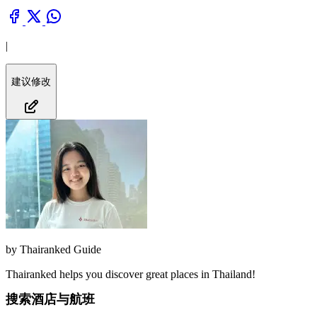
|
建议修改
by
Thairanked Guide
Thairanked helps you discover great places in Thailand!
搜索酒店与航班