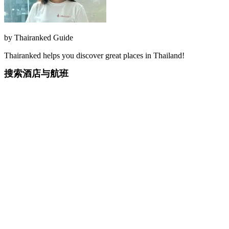
by
Thairanked Guide
Thairanked helps you discover great places in Thailand!
搜索酒店与航班