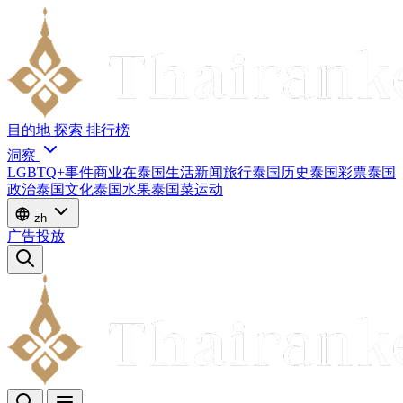
目的地
探索
排行榜
洞察
LGBTQ+
事件
商业
在泰国生活
新闻
旅行
泰国历史
泰国彩票
泰国
政治
泰国文化
泰国水果
泰国菜
运动
zh
广告投放