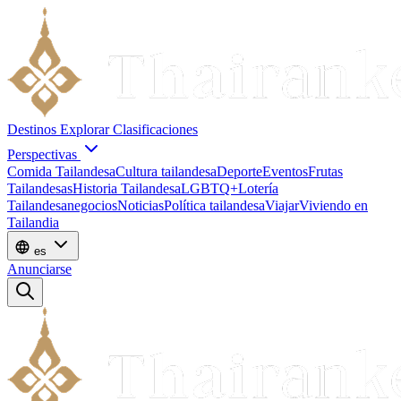
Destinos
Explorar
Clasificaciones
Perspectivas
Comida Tailandesa
Cultura tailandesa
Deporte
Eventos
Frutas
Tailandesas
Historia Tailandesa
LGBTQ+
Lotería
Tailandesa
negocios
Noticias
Política tailandesa
Viajar
Viviendo en
Tailandia
es
Anunciarse