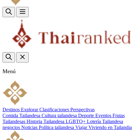
Menú
Destinos
Explorar
Clasificaciones
Perspectivas
Comida Tailandesa
Cultura tailandesa
Deporte
Eventos
Frutas
Tailandesas
Historia Tailandesa
LGBTQ+
Lotería Tailandesa
negocios
Noticias
Política tailandesa
Viajar
Viviendo en Tailandia