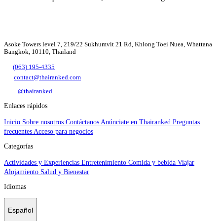
Asoke Towers level 7, 219/22 Sukhumvit 21 Rd, Khlong Toei Nuea, Whattana
Bangkok, 10110, Thailand
(063) 195-4335
contact@thairanked.com
@thairanked
Enlaces rápidos
Inicio
Sobre nosotros
Contáctanos
Anúnciate en Thairanked
Preguntas
frecuentes
Acceso para negocios
Categorías
Actividades y Experiencias
Entretenimiento
Comida y bebida
Viajar
Alojamiento
Salud y Bienestar
Idiomas
Español