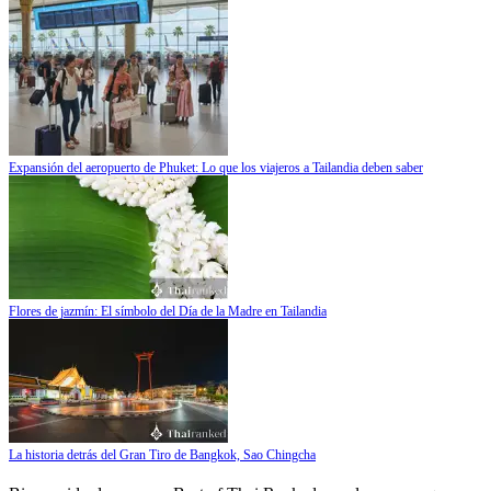
Expansión del aeropuerto de Phuket: Lo que los viajeros a Tailandia deben saber
Flores de jazmín: El símbolo del Día de la Madre en Tailandia
La historia detrás del Gran Tiro de Bangkok, Sao Chingcha