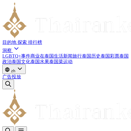
目的地
探索
排行榜
洞察
LGBTQ+
事件
商业
在泰国生活
新闻
旅行
泰国历史
泰国彩票
泰国
政治
泰国文化
泰国水果
泰国菜
运动
zh
广告投放