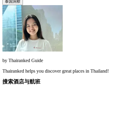
泰国洞察
by
Thairanked Guide
Thairanked helps you discover great places in Thailand!
搜索酒店与航班