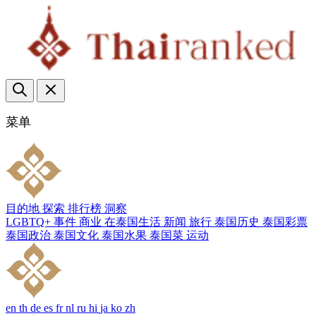
菜单
目的地
探索
排行榜
洞察
LGBTQ+
事件
商业
在泰国生活
新闻
旅行
泰国历史
泰国彩票
泰国政治
泰国文化
泰国水果
泰国菜
运动
en
th
de
es
fr
nl
ru
hi
ja
ko
zh