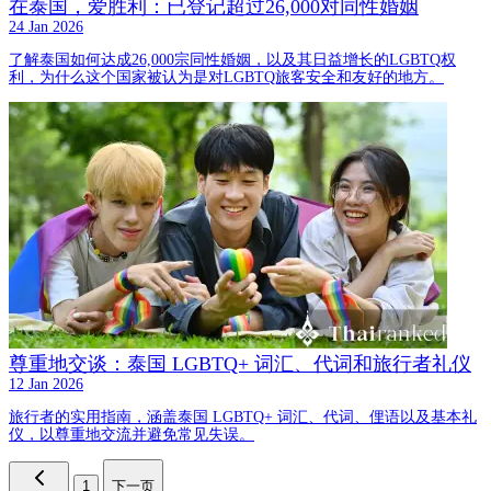
在泰国，爱胜利：已登记超过26,000对同性婚姻
24 Jan 2026
了解泰国如何达成26,000宗同性婚姻，以及其日益增长的LGBTQ权
利，为什么这个国家被认为是对LGBTQ旅客安全和友好的地方。
尊重地交谈：泰国 LGBTQ+ 词汇、代词和旅行者礼仪
12 Jan 2026
旅行者的实用指南，涵盖泰国 LGBTQ+ 词汇、代词、俚语以及基本礼
仪，以尊重地交流并避免常见失误。
1
下一页