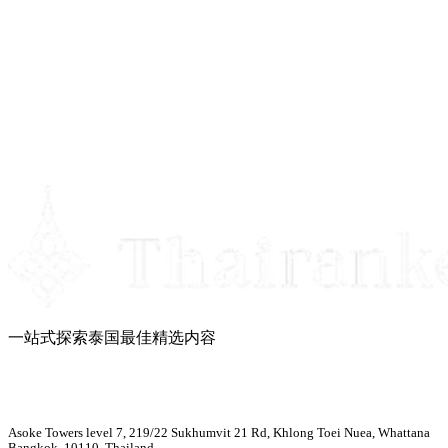
一站式探索泰国最佳精选内容
Asoke Towers level 7, 219/22 Sukhumvit 21 Rd, Khlong Toei Nuea, Whattana
Bangkok, 10110, Thailand