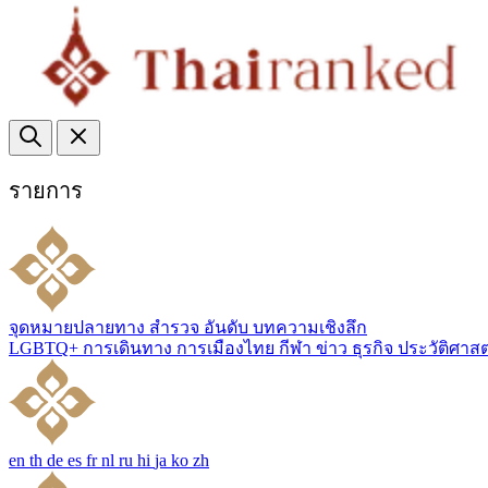
รายการ
จุดหมายปลายทาง
สำรวจ
อันดับ
บทความเชิงลึก
LGBTQ+
การเดินทาง
การเมืองไทย
กีฬา
ข่าว
ธุรกิจ
ประวัติศาส
en
th
de
es
fr
nl
ru
hi
ja
ko
zh