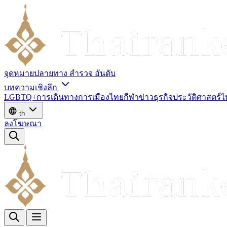
จุดหมายปลายทาง
สำรวจ
อันดับ
บทความเชิงลึก
LGBTQ+
การเดินทาง
การเมืองไทย
กีฬา
ข่าว
ธุรกิจ
ประวัติศาสตร์
th
ลงโฆษณา