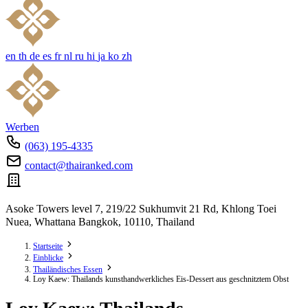
en
th
de
es
fr
nl
ru
hi
ja
ko
zh
Werben
(063) 195-4335
contact@thairanked.com
Asoke Towers level 7, 219/22 Sukhumvit 21 Rd, Khlong Toei
Nuea, Whattana Bangkok, 10110, Thailand
Startseite
Einblicke
Thailändisches Essen
Loy Kaew: Thailands kunsthandwerkliches Eis-Dessert aus geschnitztem Obst