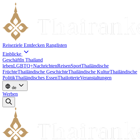
Reiseziele
Entdecken
Ranglisten
Einblicke
Geschäft
In Thailand
leben
LGBTQ+
Nachrichten
Reisen
Sport
Thailändische
Früchte
Thailändische Geschichte
Thailändische Kultur
Thailändische
Politik
Thailändisches Essen
Thailotterie
Veranstaltungen
de
Werben