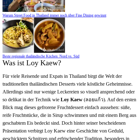
Warum Street Food in Thailand immer noch über Fine Dining gewinnt
Beste regionale thailändische Küchen: Nord vs. Süd
Was ist Loy Kaew?
Für viele Reisende und Expats in Thailand birgt die Welt der
traditionellen thailändischen Desserts viele köstliche Geheimnisse.
Allerdings sind nur wenige Leckereien so visuell ansprechend oder
so delikat in der Technik wie
Loy Kaew
(ลอยแก้ว). Auf den ersten
Blick mag dieses gefrorene Fruchtdessert einfach aussehen: süße,
reife Fruchtstücke, die in Sirup schwimmen und mit einem Berg aus
geschabtem Eis bedeckt sind. Doch hinter seiner bescheidenen
Präsentation verbirgt Loy Kaew eine Geschichte von Geduld,
geschicktem Schnitzen und erfrischender Tradition, besonders in