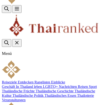
Menü
Reiseziele
Entdecken
Ranglisten
Einblicke
Geschäft
In Thailand leben
LGBTQ+
Nachrichten
Reisen
Sport
Thailändische Früchte
Thailändische Geschichte
Thailändische
Kultur
Thailändische Politik
Thailändisches Essen
Thailotterie
Veranstaltungen