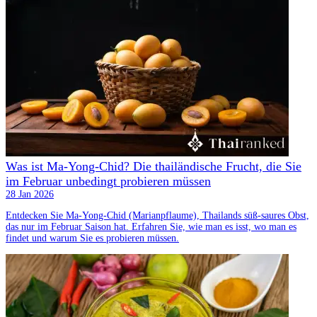
Was ist Ma-Yong-Chid? Die thailändische Frucht, die Sie
im Februar unbedingt probieren müssen
28 Jan 2026
Entdecken Sie Ma-Yong-Chid (Marianpflaume), Thailands süß-saures Obst,
das nur im Februar Saison hat. Erfahren Sie, wie man es isst, wo man es
findet und warum Sie es probieren müssen.