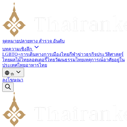
จุดหมายปลายทาง
สำรวจ
อันดับ
บทความเชิงลึก
LGBTQ+
การเดินทาง
การเมืองไทย
กีฬา
ข่าว
ธุรกิจ
ประวัติศาสตร์
ไทย
ผลไม้ไทย
ลอตเตอรี่ไทย
วัฒนธรรมไทย
เหตุการณ์
อาศัยอยู่ใน
ประเทศไทย
อาหารไทย
th
ลงโฆษณา