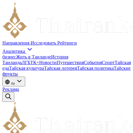
Направления
Исследовать
Рейтинги
Аналитика
бизнес
Жить в Таиланде
История
Таиланда
ЛГБТК+
Новости
Путешествия
События
Спорт
Тайская
еда
Тайская культура
Тайская лотерея
Тайская политика
Тайские
фрукты
ru
Реклама